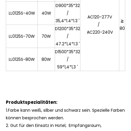
D900*35*32
30
LL0125S-40W
40W
/
0k
AC120-277V
35,4*1.4*1.3 '
≧
35
/
80
0K
D1200*35*32
AC220-240V
40
LL0125S-70W
70W
/
0
47.2*1,4*1.3 '
D1500*35*32
LL0125S-80W
80W
/
59*1,4*1,3 '
Produktspezialitäten:
1.Farbe kann weiß, silber und schwarz sein. Spezielle Farben
können besprochen werden.
2. Gut für den Einsatz in Hotel, Empfangsraum,