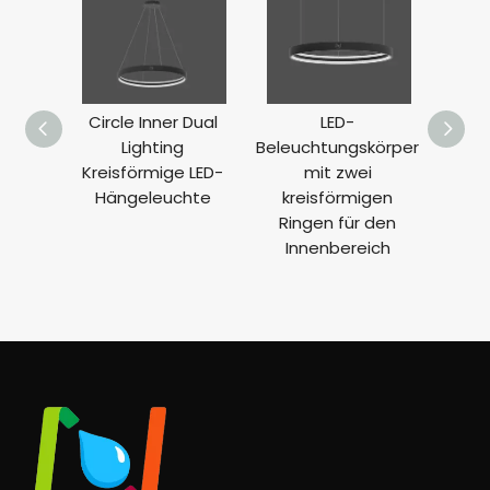
Circle Inner Dual
LED-
LED-
Lighting
Beleuchtungskörper
für 
Kreisförmige LED-
mit zwei
Deck
Hängeleuchte
kreisförmigen
g LL0
Ringen für den
Innenbereich