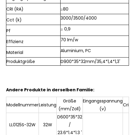
CRI (RA)
≥80
3000/3500/4000
Cct (k)
≥ 0,9
Pf
70 lm/w
Effizienz
Aluminium, PC
Material
Produktgröße
D900*35*32mm/35,4*1,4*1,3'
Andere Produkte in derselben Familie:
Größe
Eingangsspannung
CC
Modellnummer
Leistung
Cri
(mm/Zoll)
(v)
(K
D600*35*32
LL0125S-32W
32W
/
23.6*1.4*1.3 '