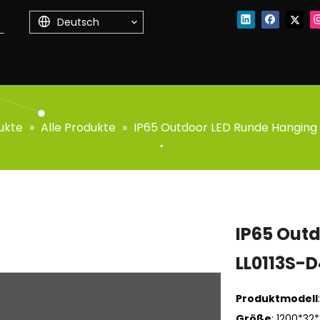
Deutsch
ukte
»
Alle Produkte
»
IP65 Outdoor LED Runde Hanging
IP65 Outd
LL0113S-
Produktmodell
Größe
: 1200*32