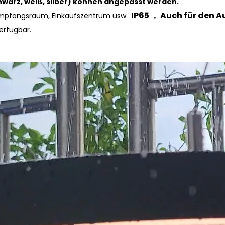
hwarz, weiß, silber) können angepasst werden.
IP65 ， Auch für den A
, Empfangsraum, Einkaufszentrum usw.
erfügbar.