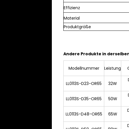
Effizienz
Material
Produktgröße
Andere Produkte in derselben
Modellnummer
Leistung
LL0113S-D23-OR65
32W
LL0113S-D35-OR65
50W
LL0113S-D48-OR65
65W