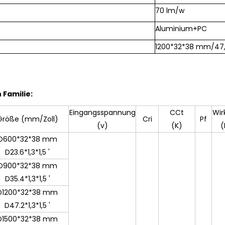
70 lm/w
Aluminium+PC
1200*32*38 mm/47,2*
 Familie:
Eingangsspannung
CCt
Wir
Größe (mm/Zoll)
Cri
Pf
(v)
(K)
(
D600*32*38 mm
D23.6*1,3*1,5 '
D900*32*38 mm
D35.4*1,3*1,5 '
D1200*32*38 mm
D47.2*1,3*1,5 '
D1500*32*38 mm