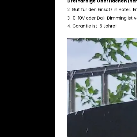
Drei farbige Oberflächen (sc
2. Gut für den Einsatz in Hotel
3.. 0-10V oder Dali-Dimming ist v
4.
Garantie ist 5 Jahre!