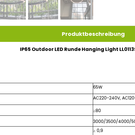
Produktbeschreibung
IP65 Outdoor LED Runde Hanging Light LL01
65W
AC220-240V, AC12
≥80
3000/3500/4000/5
≥ 0,9