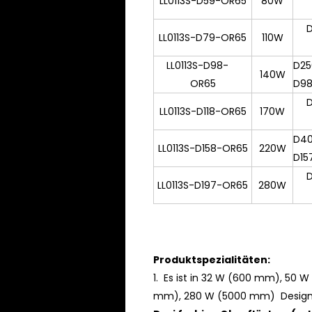
LL0113S-D59-OR65
80W
LL0113S-D79-OR65
110W
LL0113S-D98-
D25
140W
OR65
D98.
LL0113S-D118-OR65
170W
D4
LL0113S-D158-OR65
220W
D157
LL0113S-D197-OR65
280W
Produktspezialitäten:
1.
Es
ist
in 32 W (600 mm), 50 W
mm), 280 W (5000 mm) Design