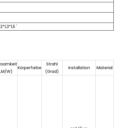
1,3*1,5 '
ksamkeit
Strahl
Körperfarbe
Installation
Material
LM/W)
(Grad)