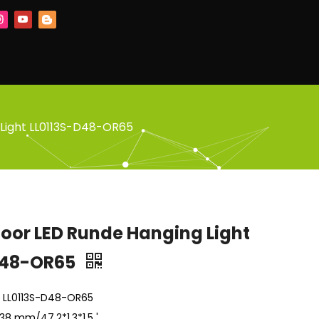
 Light LL0113S-D48-OR65
oor LED Runde Hanging Light
D48-OR65
: LL0113S-D48-OR65
*38 mm/47,2*1,3*1,5 '