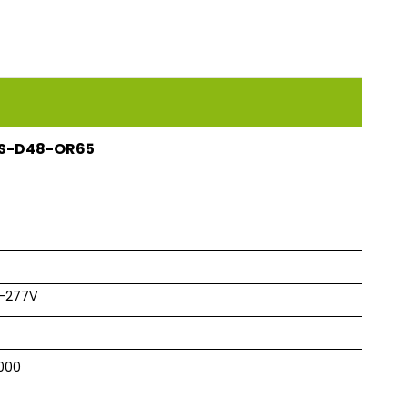
13S-D48-OR65
0-277V
000