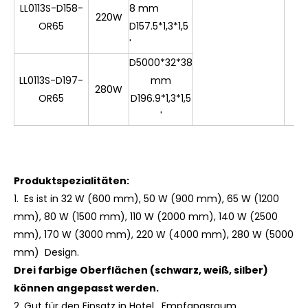
LL0113S-D158-
8 mm
220W
OR65
D157.5*1,3*1,5
'
D5000*32*38
LL0113S-D197-
mm
280W
OR65
D196.9*1,3*1,5
'
Produktspezialitäten:
1.
Es
ist
in 32 W (600 mm), 50 W (900 mm), 65 W (1200
mm), 80 W (1500 mm), 110 W (2000 mm), 140 W (2500
mm), 170 W (3000 mm), 220 W (4000 mm), 280 W (5000
mm) Design.
Drei farbige Oberflächen (schwarz, weiß, silber)
können angepasst werden.
2. Gut für den Einsatz in Hotel, Empfangsraum,