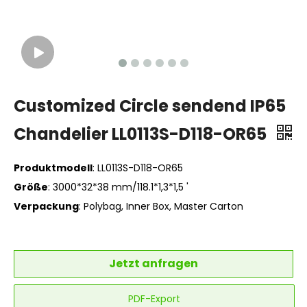
Customized Circle sendend IP65
Chandelier LL0113S-D118-OR65
Produktmodell
: LL0113S-D118-OR65
Größe
: 3000*32*38 mm/118.1*1,3*1,5 '
Verpackung
: Polybag, Inner Box, Master Carton
Jetzt anfragen
PDF-Export