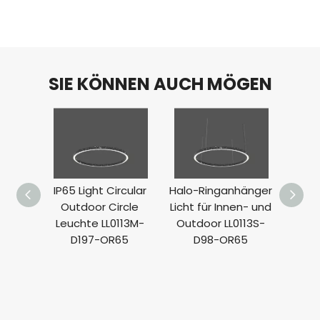
SIE KÖNNEN AUCH MÖGEN
IP65 Light Circular
Halo-Ringanhänger
Outdoor Circle
Licht für Innen- und
kr
Leuchte LL0113M-
Outdoor LL0113S-
Be
D197-OR65
D98-OR65
Pend
LL01