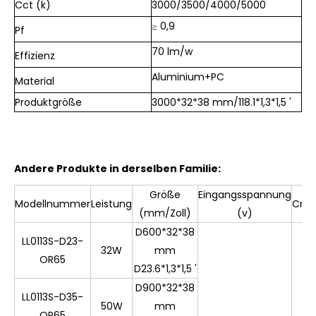
Cct (k)
3000/3500/4000/5000
≥ 0,9
Pf
70 lm/w
Effizienz
Aluminium+PC
Material
Produktgröße
3000*32*38 mm/118.1*1,3*1,5 '
Andere Produkte in derselben Familie:
Größe
Eingangsspannung
Modellnummer
Leistung
Cri
(mm/Zoll)
(v)
D600*32*38
LL0113S-D23-
32W
mm
OR65
D23.6*1,3*1,5 '
D900*32*38
LL0113S-D35-
50W
mm
OR65