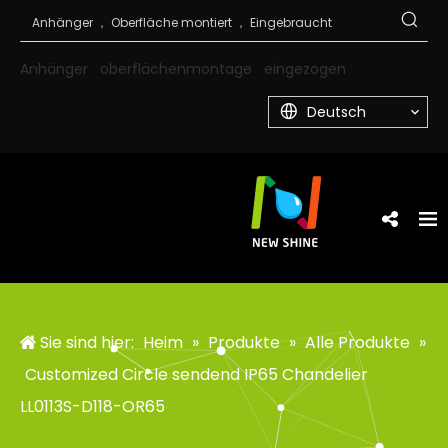
Anhänger
oberflächenmontage
eingezogen
Deutsch
Sie sind hier:
Heim
»
Produkte
»
Alle Produkte
»
Customized Circle sendend IP65 Chandelier
LL0113S-D118-OR65