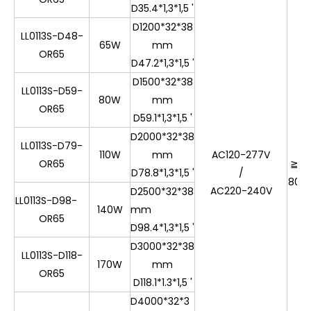
D35.4*1,3*1,5 '
D1200*32*38
LL0113S-D48-
65W
mm
OR65
D47.2*1,3*1,5 '
D1500*32*38
LL0113S-D59-
80W
mm
OR65
D59.1*1,3*1,5 '
D2000*32*38
LL0113S-D79-
3
110W
mm
AC120-277V
OR65
≧
3
D78.8*1,3*1,5 '
/
80
4
AC220-240V
D2500*32*38
5
LL0113S-D98-
140W
mm
OR65
D98.4*1,3*1,5 '
D3000*32*38
LL0113S-D118-
170W
mm
OR65
D118.1*1.3*1,5 '
D4000*32*3