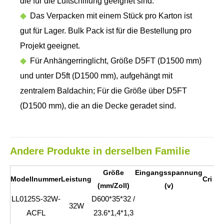
die für die Luftschiffung geeignet sind.
◆
Das Verpacken mit einem Stück pro Karton ist
gut für Lager. Bulk Pack ist für die Bestellung pro
Projekt geeignet.
◆
Für Anhängerringlicht, Größe D5FT (D1500 mm)
und unter D5ft (D1500 mm), aufgehängt mit
zentralem Baldachin; Für die Größe über D5FT
(D1500 mm), die an die Decke geradet sind.
Andere Produkte in derselben Familie
Größe
Eingangsspannung
C
Modellnummer
Leistung
Cri
(mm/Zoll)
(v)
(
LL0125S-32W-
D600*35*32 /
32W
ACFL
23.6*1,4*1,3