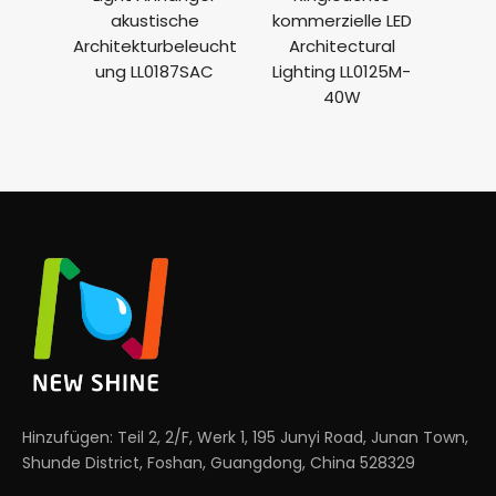
akustische
kommerzielle LED
arch
Architekturbeleucht
Architectural
Ring
ung LL0187SAC
Lighting LL0125M-
Herst
40W
Hinzufügen: Teil 2, 2/F, Werk 1, 195 Junyi Road, Junan Town,
Shunde District, Foshan, Guangdong, China 528329