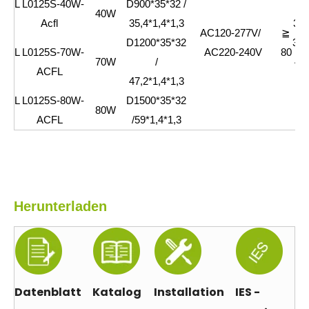
L
L0125S-40W-
D900*35*32 /
40W
Acfl
35,4*1,4*1,3
300
AC120-277V/
≧
D1200*35*32
350
L
L0125S-70W-
AC220-240V
80
70W
/
40
ACFL
47,2*1,4*1,3
L
L0125S-80W-
D1500*35*32
80W
ACFL
/59*1,4*1,3
Herunterladen
Datenblatt
Katalog
Installation
IES -