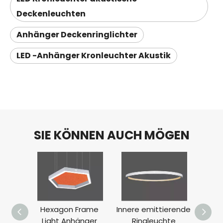
Deckenleuchten
Anhänger Deckenringlichter
LED -Anhänger Kronleuchter Akustik
SIE KÖNNEN AUCH MÖGEN
Hexagon Frame
Innere emittierende
Light Anhänger
Ringleuchte
Bü