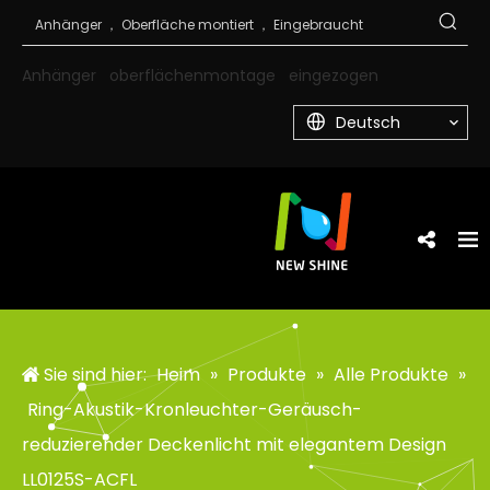
Anhänger
oberflächenmontage
eingezogen
Deutsch
Sie sind hier:
Heim
»
Produkte
»
Alle Produkte
»
Ring-Akustik-Kronleuchter-Geräusch-
reduzierender Deckenlicht mit elegantem Design
LL0125S-ACFL