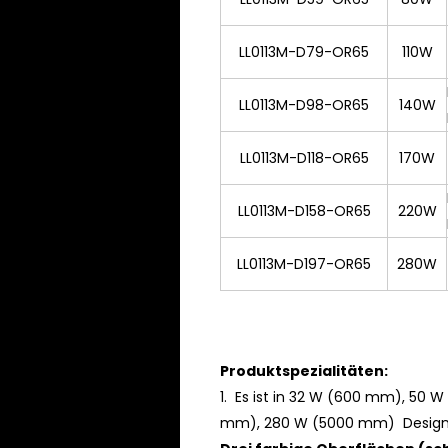
LL0113M-D79-OR65
110W
LL0113M-D98-OR65
140W
LL0113M-D118-OR65
170W
LL0113M-D158-OR65
220W
LL0113M-D197-OR65
280W
Produktspezialitäten:
1.
Es
ist
in 32 W (600 mm), 50 W
mm), 280 W (5000 mm) Design