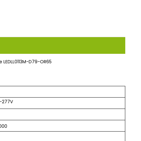
te LEDLL0113M-D79-OR65
0-277V
000