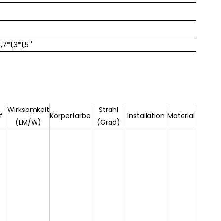
1,3*1,5 '
Wirksamkeit
Strahl
f
Körperfarbe
Installation
Material
(LM/W)
(Grad)