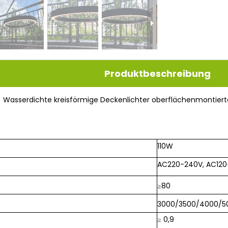
Produktbeschreibung
Wasserdichte kreisförmige Deckenlichter oberflächenmontier
110W
AC220-240V, AC12
≥80
3000/3500/4000/5
≥ 0,9