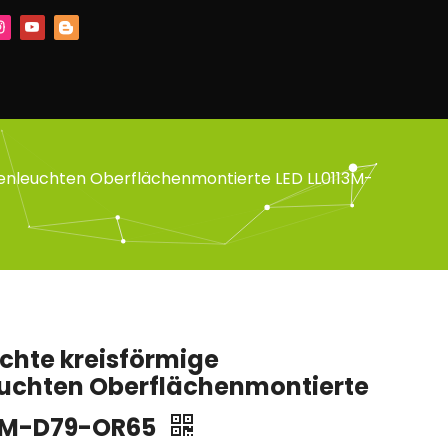
enleuchten Oberflächenmontierte LED LL0113M-
chte kreisförmige
uchten Oberflächenmontierte
13M-D79-OR65