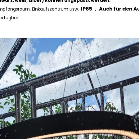
hwarz, weiß, silber) können angepasst werden.
IP65 ， Auch für den A
, Empfangsraum, Einkaufszentrum usw.
erfügbar.