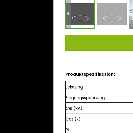
Produktspezifikation:
Leistung
Eingangsspannung
CRI (RA)
Cct (k)
Pf