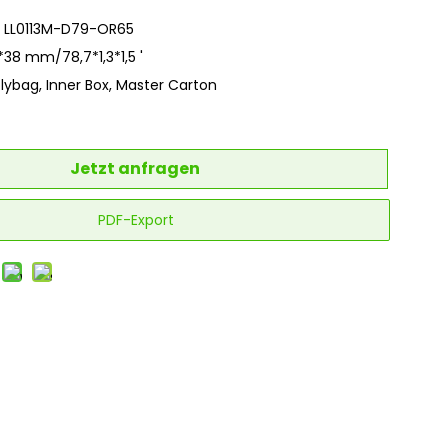
: LL0113M-D79-OR65
*38 mm/78,7*1,3*1,5 '
olybag, Inner Box, Master Carton
Jetzt anfragen
PDF-Export