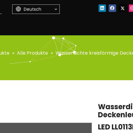
Deutsch
ukte
»
Alle Produkte
»
Wasserdichte kreisförmige Deck
Wasserdi
Deckenle
LED LL01