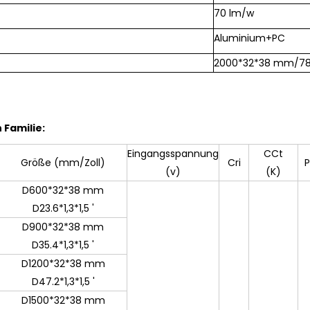
70 lm/w
Aluminium+PC
2000*32*38 mm/78,7*
 Familie:
Eingangsspannung
CCt
Größe (mm/Zoll)
Cri
P
(v)
(K)
D600*32*38 mm
D23.6*1,3*1,5 '
D900*32*38 mm
D35.4*1,3*1,5 '
D1200*32*38 mm
D47.2*1,3*1,5 '
D1500*32*38 mm