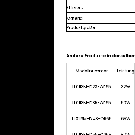
Effizienz
Material
Produktgröße
Andere Produkte in derselben
Modellnummer
Leistung
LL0113M-D23-OR65
32W
LL0113M-D35-OR65
50W
LL0113M-D48-OR65
65W
LL0113M-D59-OR65
80W