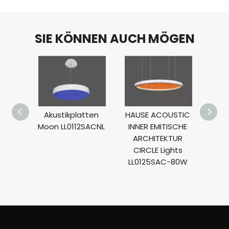
SIE KÖNNEN AUCH MÖGEN
Akustikplatten
HAUSE ACOUSTIC
HAU
Moon LL0112SACNL
INNER EMITISCHE
INN
ARCHITEKTUR
AR
CIRCLE Lights
CI
LL0125SAC-80W
LL0