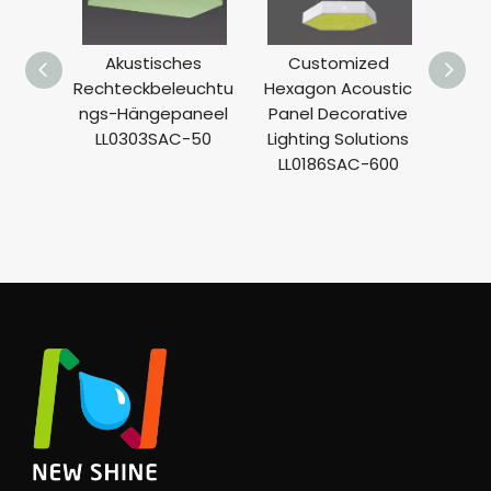
Akustisches
Customized
Rechteckbeleuchtu
Hexagon Acoustic
mode
ngs-Hängepaneel
Panel Decorative
a
LL0303SAC-50
Lighting Solutions
Recht
LL0186SAC-600
LL0