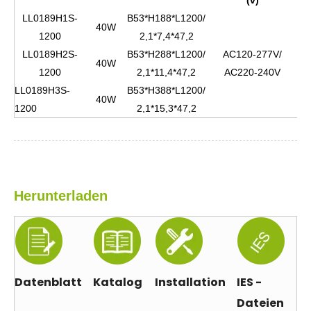
(v)
LL0189H1S-
B53*H188*L1200/
40W
1200
2,1*7,4*47,2
LL0189H2S-
B53*H288*L1200/
AC120-277V/
≧
40W
1200
2,1*11,4*47,2
AC220-240V
9
LL0189H3S-
B53*H388*L1200/
40W
1200
2,1*15,3*47,2
Herunterladen
Datenblatt
Katalog
Installation
IES -
Dateien