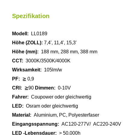
Spezifikation
Modell:
LL0189
Höhe (ZOLL):
7,4', 11,4', 15,3'
Höhe
(mm):
188 mm, 288 mm, 388 mm
CCT:
3000K/3500K/4000K
Wirksamkeit:
105lm/w
PF:
≧ 0,9
CRI:
≧90
Dimmen:
0-10V
Fahrer:
Coupower oder gleichwertig
LED:
Osram oder gleichwertig
Material:
Aluminium, PC, Polyesterfaser
Eingangsspannung:
AC120-277V/ AC220-240V
LED -Lebensdauer:
> 50.000h