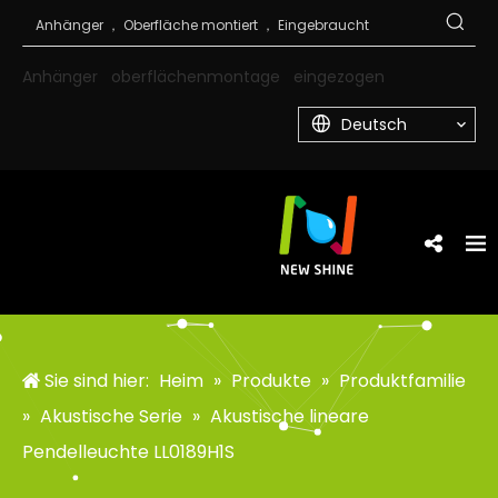
Anhänger
oberflächenmontage
eingezogen
Deutsch
Sie sind hier:
Heim
»
Produkte
»
Produktfamilie
»
Akustische Serie
»
Akustische lineare
Pendelleuchte LL0189H1S