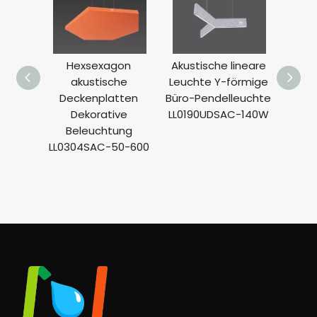
Hexsexagon
Akustische lineare
Tria
akustische
Leuchte Y-förmige
Panel
Deckenplatten
Büro-Pendelleuchte
Ligh
Dekorative
LL0190UDSAC-140W
LL0
Beleuchtung
LL0304SAC-50-600