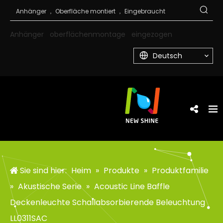
Anhänger
oberflächenmontage
eingezogen
Deutsch
Sie sind hier:
Heim
»
Produkte
»
Produktfamilie
»
Akustische Serie
»
Acoustic Line Baffle
Deckenleuchte Schallabsorbierende Beleuchtung
LL0311SAC