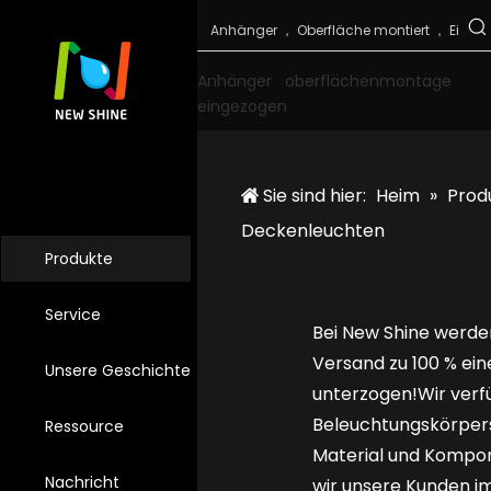
Anhänger
oberflächenmontage
eingezogen
Sie sind hier:
Heim
»
Prod
Deckenleuchten
Produkte
Service
Bei New Shine werde
Versand zu 100 % ei
Unsere Geschichte
unterzogen!Wir verf
Beleuchtungskörpers
Ressource
Material und Kompon
Nachricht
wir unsere Kunden i