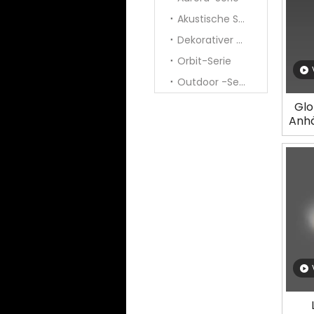
Akustische Serie
Dekorativer Anhänger
Orbit-Serie
Outdoor -Serie
Glo
Anhä