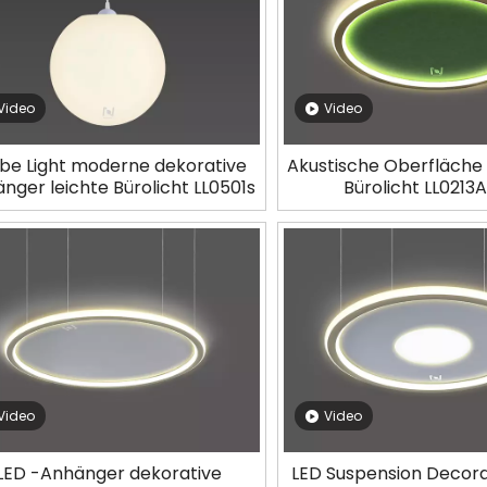
Video
Video
be Light moderne dekorative
Akustische Oberfläche
nger leichte Bürolicht LL0501s
Bürolicht LL021
Video
Video
LED -Anhänger dekorative
LED Suspension Decora