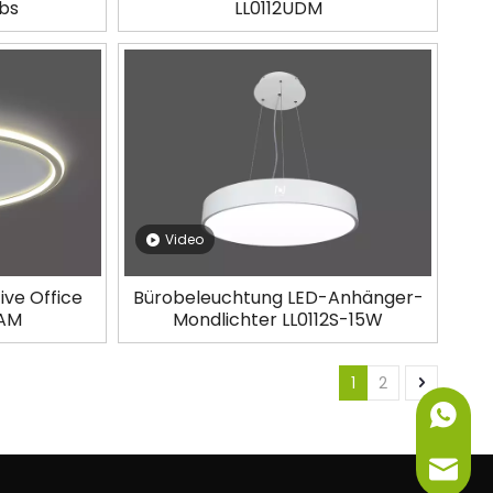
3bs
LL0112UDM
Video
ve Office
Bürobeleuchtung LED-Anhänger-
3AM
Mondlichter LL0112S-15W
1
2
+86-151
info@ne