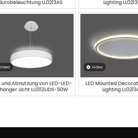
Bürobeleuchtung LL0213AS
Lighting LL021
Video
Video
- und Abnutzung von LED-LED-
LED Mounted Decorati
hänger Licht LL0112UDS-50W
Lighting LL021
»