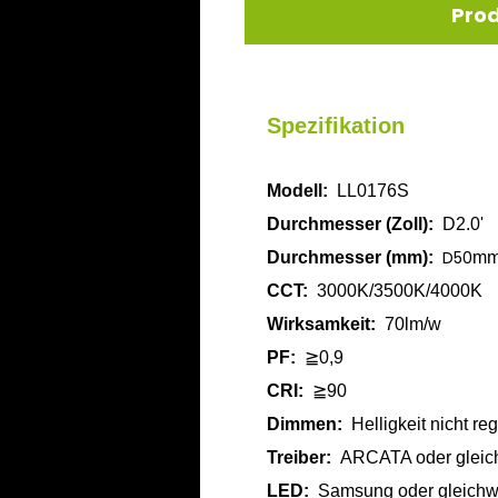
Pro
Spezifikation
Modell:
LL0176S
Durchmesser (Zoll):
D2.0'
D50
Durchmesser (mm):
m
CCT:
3000K/3500K/4000K
Wirksamkeit:
70lm/w
PF:
≧0,9
CRI:
≧90
Dimmen:
Helligkeit nicht re
Treiber:
ARCATA oder gleic
LED:
Samsung oder gleichw