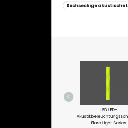
Sechseckige akustische 
LED LED-
Akustikbeleuchtungsscha
Flare Light Series