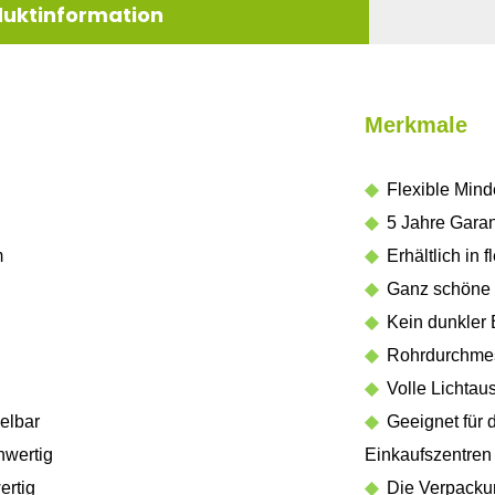
duktinformation
Merkmale
◆
Flexible Mind
◆
5 Jahre Garan
m
◆
Erhältlich in 
◆
Ganz schöne 
◆
Kein dunkler B
◆
Rohrdurchmess
◆
Volle Lichtau
gelbar
◆
Geeignet für d
hwertig
Einkaufszentren
ertig
◆
Die Verpackung