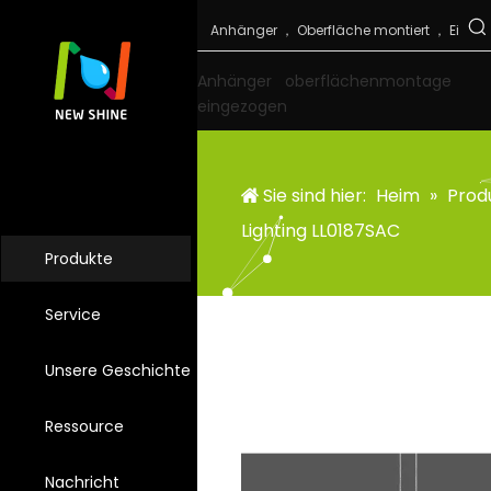
Anhänger
oberflächenmontage
eingezogen
Sie sind hier:
Heim
»
Prod
Lighting LL0187SAC
Produkte
Service
Unsere Geschichte
Ressource
Nachricht