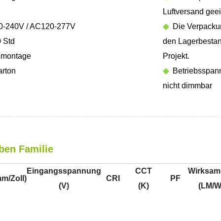
Luftversand geei
-240V / AC120-277V
◆
Die Verpackung
 Std
den Lagerbestan
zmontage
Projekt.
rton
◆
Betriebsspann
nicht dimmbar
ben Familie
Eingangsspannung
CCT
Wirksam
m/Zoll)
CRI
PF
(V)
(K)
(LM/W