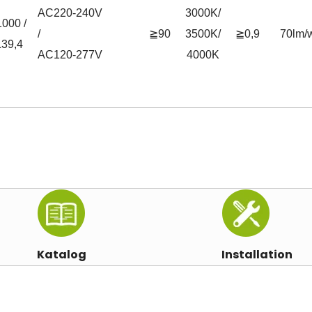
AC220-240V
3000K/
000 /
/
≧90
3500K/
≧0,9
70lm/
L39,4
AC120-277V
4000K
Katalog
Installation