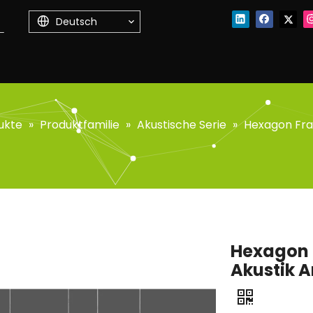
Deutsch
ukte
»
Produktfamilie
»
Akustische Serie
»
Hexagon Fram
Hexagon 
Akustik A