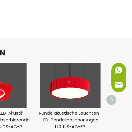
EN
+86-151
info@ne
LED-Akustik-
Runde akustische Leuchten-
LED-Kre
absorbierende
LED-Pendellanzehörungen
Anhänger
04UDS-AC-P
LL0112S-AC-FP
LL0