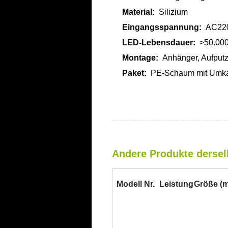
Material:
Silizium
Eingangsspannung:
AC220
LED-Lebensdauer:
>50.000
Montage:
Anhänger, Aufput
Paket:
PE-Schaum mit Umka
Andere Produkte dersel
Modell Nr.
Leistung
Größe (m