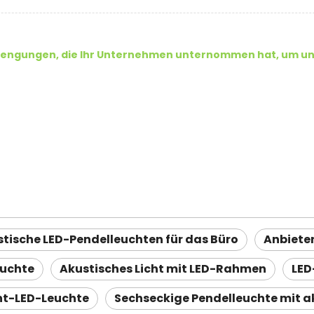
rengungen, die Ihr Unternehmen unternommen hat, um uns 
tische LED-Pendelleuchten für das Büro
Anbiete
euchte
Akustisches Licht mit LED-Rahmen
LED
nt-LED-Leuchte
Sechseckige Pendelleuchte mit a