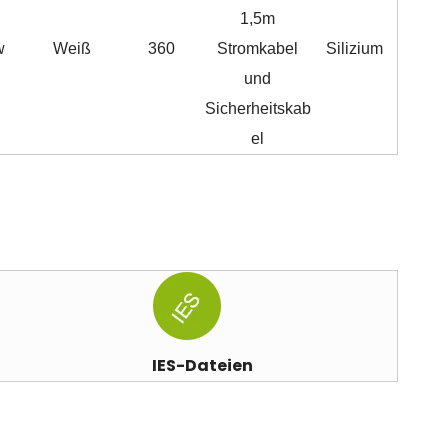
1,5m
w
Weiß
360
Stromkabel
Silizium
und
Sicherheitskab
el
IES-Dateien