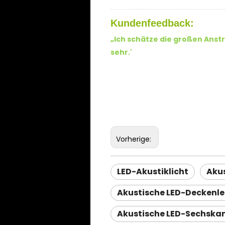
Kundenfeedback:
„Ich schätze die großen Anst
sehr.
'
Vorherige:
LED-Akustiklicht
Akus
Akustische LED-Deckenl
Akustische LED-Sechska