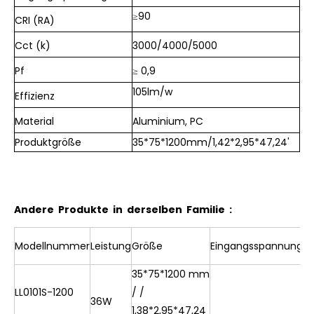
≥90
CRI (RA)
Cct (k)
3000/4000/5000
Pf
≥ 0,9
105lm/w
Effizienz
Material
Aluminium, PC
Produktgröße
35*75*1200mm/1,42*2,95*47,24'
Andere Produkte in derselben Familie :
C
Modellnummer
Leistung
Größe
Eingangsspannung
35*75*1200 mm
LL0101S-1200
/ /
36W
1,38*2,95*47,24