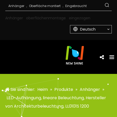
Anhänger
oberflächenmontage
eingezogen
Deutsch
Sie sind hier:
Heim
»
Produkte
»
Anhänger
»
LED-Aufhängung, lineare Beleuchtung, Hersteller
von Architekturbeleuchtung, LL0101S 1200