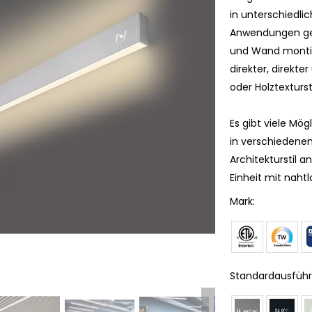
in unterschiedlic
Anwendungen gee
und Wand montie
direkter, direkte
oder Holztexturst
Es gibt viele Mög
in verschiedene
Architekturstil 
Einheit mit naht
Mark:
Standardausführ