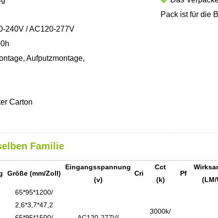
Pack ist für die 
-240V / AC120-277V
00h
ntage, Aufputzmontage,
er Carton
selben Familie
Eingangsspannung
Cct
Wirksa
g
Größe (mm/Zoll)
Cri
Pf
(v)
(k)
(LM/
65*95*1200/
2,6*3,7*47,2
3000k/
65*95*1500/
AC120-277V/