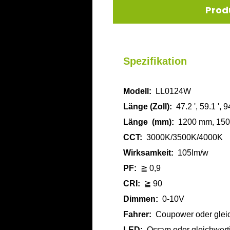
Prod
Spezifikation
Modell:
LL0124W
Länge (Zoll):
47.2 ', 59.1 ', 9
Länge
(mm):
1200 mm, 15
CCT:
3000K/3500K/4000K
Wirksamkeit:
105lm/w
PF:
≧ 0,9
CRI:
≧ 90
Dimmen:
0-10V
Fahrer:
Coupower oder glei
LED:
Osram oder gleichwert