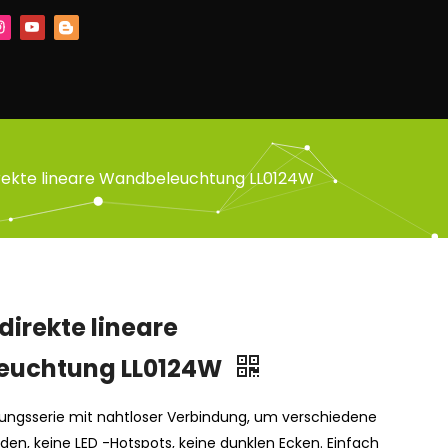
irekte lineare Wandbeleuchtung LL0124W
ndirekte lineare
euchtung LL0124W
ungsserie mit nahtloser Verbindung, um verschiedene
den, keine LED -Hotspots, keine dunklen Ecken. Einfach