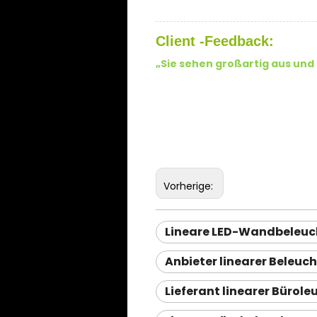
Client -Feedback:
„Sie sehen großartig aus und 
Vorherige:
Lineare LED-Wandbeleu
Anbieter linearer Beleuc
Lieferant linearer Bürol