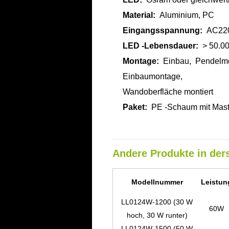
Material:
Aluminium, PC
Eingangsspannung:
AC220
LED -Lebensdauer:
> 50.0
Montage:
Einbau, Pendelmo
Einbaumontage,
Wandoberfläche montiert
Paket:
PE -Schaum mit Mast
Andere Produkte in der
Modellnummer
Leistun
LL0124W-1200 (30 W
60W
hoch, 30 W runter)
LL0124W-1500 (50 W