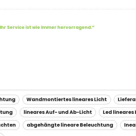
Ihr Service ist wie immer hervorragend.“
chtung
Wandmontiertes lineares Licht
Liefer
htung
lineares Auf- und Ab-Licht
Led lineares
euchten
abgehängte lineare Beleuchtung
Inea