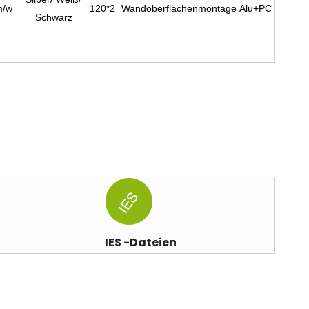
m/w
120*2
Wandoberflächenmontage
Alu+PC
Schwarz
IES -Dateien