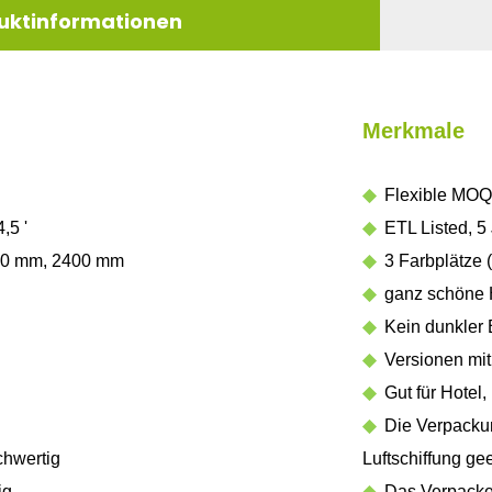
uktinformationen
Merkmale
◆
Flexible MOQ
4,5 '
◆
ETL Listed, 5 
00 mm, 2400 mm
◆
3 Farbplätze 
◆
ganz schöne H
◆
Kein dunkler B
◆
Versionen mit d
◆
Gut für Hotel,
◆
Die Verpackung
chwertig
Luftschiffung gee
ig
◆
Das Verpacken 