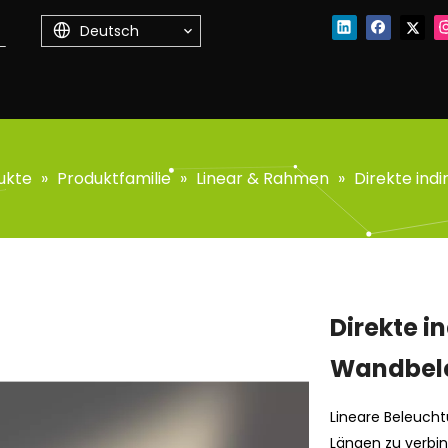
Deutsch
ukte
»
Produktfamilie
»
Linear & Rahmen
»
Direkte ind
Direkte i
Wandbel
Lineare Beleucht
Längen zu verbin