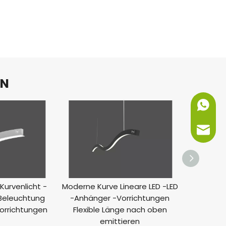
EN
+86-151
info@ne
Kurvenlicht -
Moderne Kurve Lineare LED -LED
Kurve 
 Beleuchtung
-Anhänger -Vorrichtungen
benutz
vorrichtungen
Flexible Länge nach oben
Inn
emittieren