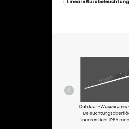
Lineare Bürobeleuchtun
Outdoor -Wasserpreis -
Beleuchtungsoberflä
lineares Licht IP65 mon