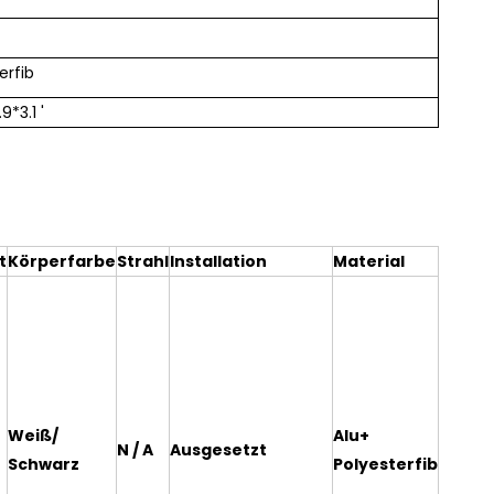
erfib
*3.1 '
t
Körperfarbe
Strahl
Installation
Material
Weiß/
Alu+
N / A
Ausgesetzt
Schwarz
Polyesterfib