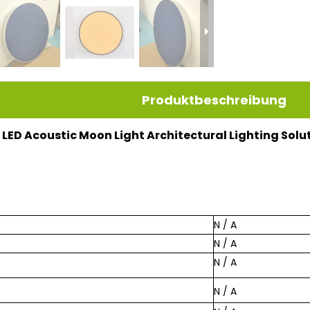
Produktbeschreibung
LED Acoustic Moon Light Architectural Lighting Sol
N / A
N / A
N / A
N / A