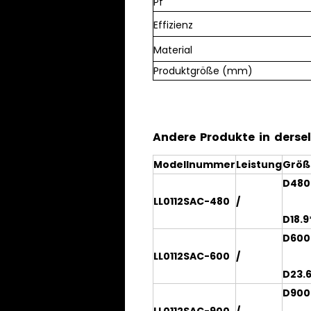
Pf
Effizienz
Material
Produktgröße (mm)
Andere Produkte in dersel
Modellnummer
Leistung
Grö
D480
LL0112SAC-480
/
D18.9*
D600
LL0112SAC-600
/
D23.6*
D900