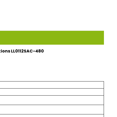
utions LL0112SAC-480