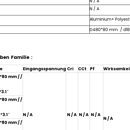
N / A
N / A
Aluminium+
Polyest
D480*80 mm / d18.9
ben Familie :
ße
Eingangsspannung
Cri
CCt
Pf
Wirksamkei
*80 mm / /
3.1 '
*80 mm / /
3.1 '
N / A
N / A
N / A
N / A
N / A
*80 mm / /