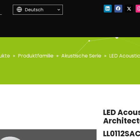
Deutsch
ukte
»
Produktfamilie
»
Akustische Serie
»
LED Acoustic
LED Acous
Architect
LL0112SA