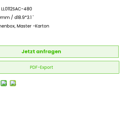
: LL0112SAC-480
mm / d18.9*3.1 '
nnenbox, Master -Karton
Jetzt anfragen
PDF-Export