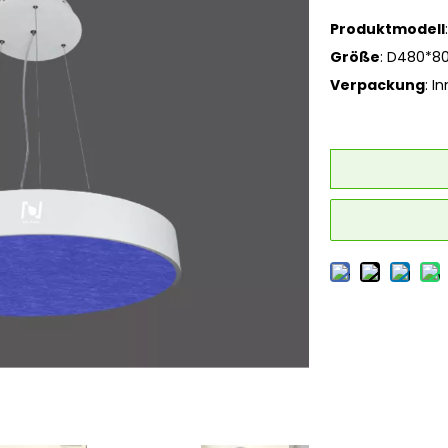
Produktmodell
Größe
: D480*80
Verpackung
: I