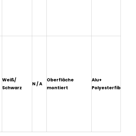
Weiß/
Oberfläche
Alu+
N / A
Schwarz
montiert
Polyesterfib