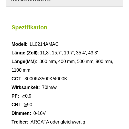
Spezifikation
Modell:
LL0214AMAC
Länge (Zoll):
11,8', 15,7', 19,7', 35,4', 43,3'
Länge
(MM):
300 mm, 400 mm, 500 mm, 900 mm,
1100 mm
CCT:
3000K/3500K/4000K
Wirksamkeit:
70lm/w
PF:
≧0,9
CRI:
≧90
Dimmen:
0-10V
Treiber:
ARCATA oder gleichwertig