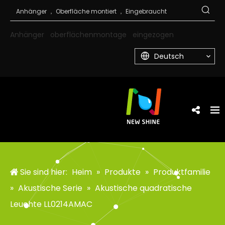
Anhänger
oberflächenmontage
eingezogen
Deutsch
Sie sind hier:
Heim
»
Produkte
»
Produktfamilie
»
Akustische Serie
»
Akustische quadratische
Leuchte LL0214AMAC