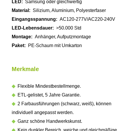
LED:
Samsung oder gleichwertig
Material:
Silizium, Aluminium, Polyesterfaser
Eingangsspannung:
AC120-277V/AC220-240V
LED-Lebensdauer:
>50.000 Std
Montage:
Anhänger, Aufputzmontage
Paket:
PE-Schaum mit Umkarton
Merkmale
◆
Flexible Mindestbestellmenge.
◆
ETL-gelistet, 5 Jahre Garantie.
◆
2 Farbausführungen (schwarz, weiß), können
individuell angepasst werden.
◆
Ganz schöne Handwerkskunst.
◆
Kein dunkler Bereich, weiche und gleichmäßige