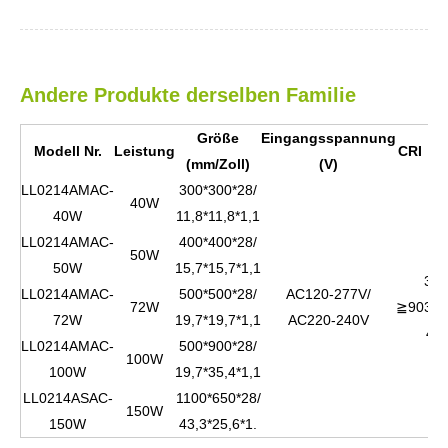
Andere Produkte derselben Familie
Größe
Eingangsspannung
C
Modell Nr.
Leistung
CRI
(mm/Zoll)
(V)
(
LL0214AMAC-
300*300*28/
40W
40W
11,8*11,8*1,1
LL0214AMAC-
400*400*28/
50W
50W
15,7*15,7*1,1
300
LL0214AMAC-
500*500*28/
AC120-277V/
72W
≧90
350
72W
19,7*19,7*1,1
AC220-240V
40
LL0214AMAC-
500*900*28/
100W
100W
19,7*35,4*1,1
LL0214ASAC-
1100*650*28/
150W
150W
43,3*25,6*1.