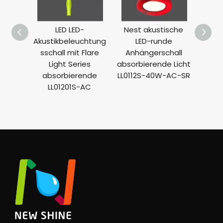
LED LED-
Nest akustische
Pflau
Akustikbeleuchtung
LED-runde
sschall mit Flare
Anhängerschall
Anh
Light Series
absorbierende Licht
abs
absorbierende
LL0112S-40W-AC-SR
Licht
LL01201S-AC