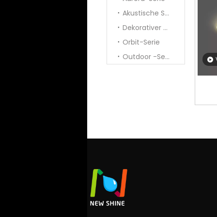
Akustische Serie
Dekorativer Anhänger
Orbit-Serie
Outdoor -Serie