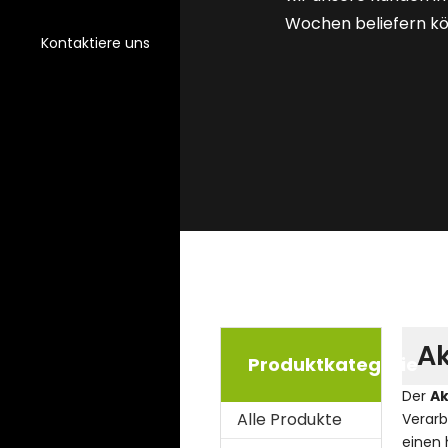
Wochen beliefern k
Kontaktiere uns
Ak
Produktkategorie
Der
Ak
Alle Produkte
Verarb
einen 