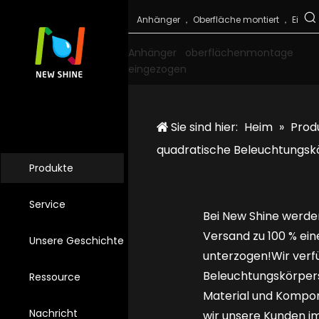
Anhänger
oberflächenmontage
eingezogen
Sie sind hier:
Heim
»
Prod
quadratische Beleuchtungsk
Produkte
Service
Bei New Shine werde
Versand zu 100 % ei
Unsere Geschichte
unterzogen!Wir verf
Beleuchtungskörpers
Ressource
Material und Kompon
Nachricht
wir unsere Kunden i