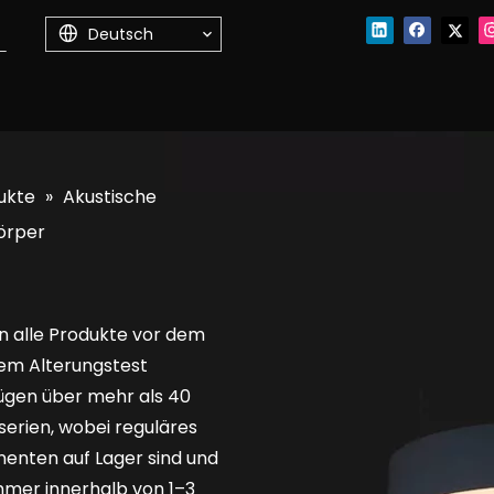
Deutsch
ukte
»
Akustische
örper
n alle Produkte vor dem
nem Alterungstest
ügen über mehr als 40
erien, wobei reguläres
enten auf Lager sind und
mmer innerhalb von 1–3