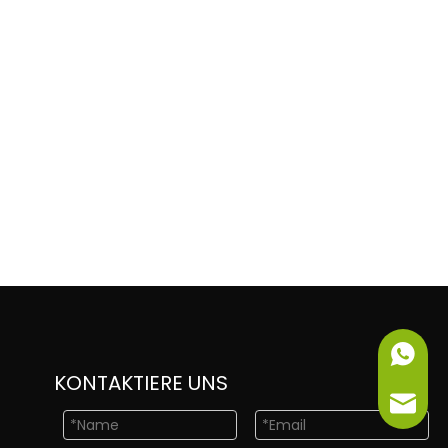
+86-151
KONTAKTIERE UNS
info@ne