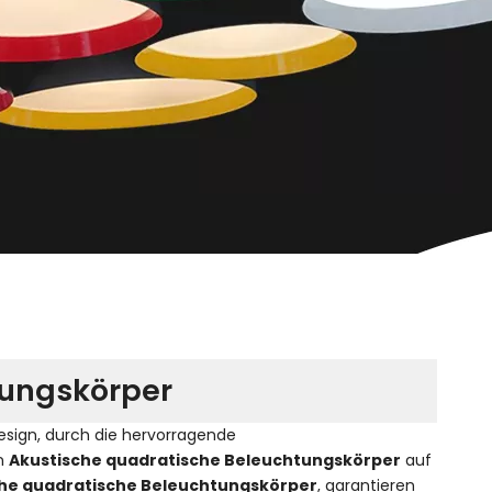
tungskörper
esign, durch die hervorragende
on
Akustische quadratische Beleuchtungskörper
auf
che quadratische Beleuchtungskörper
, garantieren