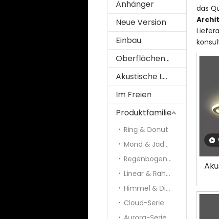
Anhänger
das Qu
Archi
Neue Version
Liefer
Einbau
konsul
Oberflächenmontiert
Akustische Lösung
Im Freien
Produktfamilie
Ring & Donut
Mond & Jade & Panel
Regenbogen und Galaxie
Aku
Linear & Rahmen
Himmel & Diamant
Cloud-Serie
Aurora-Serie