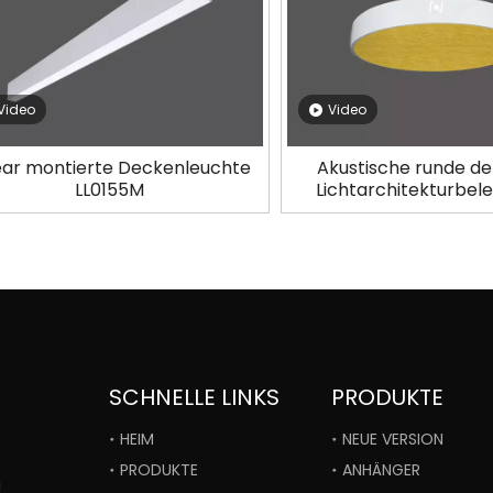
Video
Video
ear montierte Deckenleuchte
Akustische runde de
LL0155M
Lichtarchitekturbel
LL0112MAC-12
SCHNELLE LINKS
PRODUKTE
HEIM
NEUE VERSION
PRODUKTE
ANHÄNGER
i