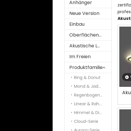
Anhänger
zertif
profes
Neue Version
Akust
Einbau
Oberflächenmontiert
Akustische Lösung
Im Freien
Produktfamilie
Ring & Donut
Mond & Jade & Panel
Aku
Regenbogen und Galaxie
Linear & Rahmen
Himmel & Diamant
Cloud-Serie
Aurora-Serie