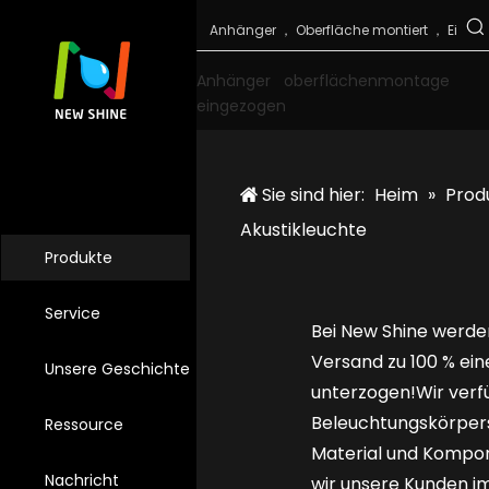
Anhänger
oberflächenmontage
eingezogen
Sie sind hier:
Heim
»
Prod
Akustikleuchte
Produkte
Service
Bei New Shine werde
Versand zu 100 % ei
Unsere Geschichte
unterzogen!Wir verf
Beleuchtungskörpers
Ressource
Material und Kompon
Nachricht
wir unsere Kunden i