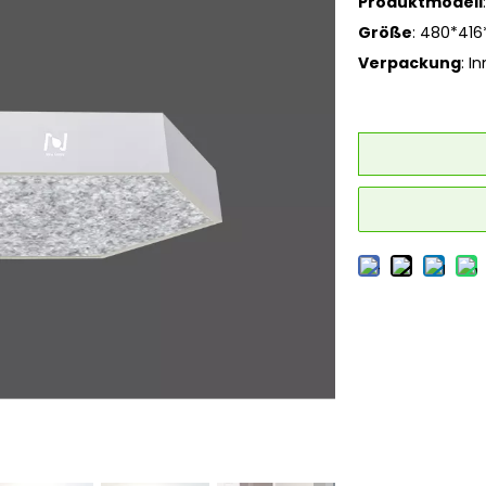
Produktmodell
Größe
: 480*416
Verpackung
: I