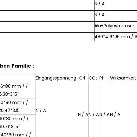
N / A
N / A
Alu+Polyesterfaser
480*416*95 mm / 18
ben Familie :
e
Eingangsspannung
Cri
CCt
Pf
Wirksamkeit
16*80 mm / /
6.38*3.15 '
20*80 mm / /
0.47*3.15 '
N / A
N / A
N / A
N / A
N / A
80*80 mm / /
0.71*3.15 '
1040*80 mm / /