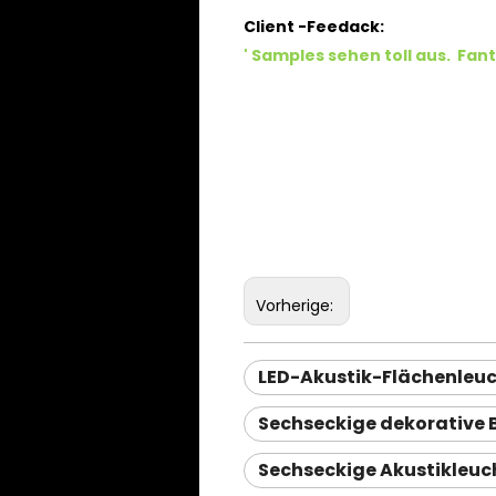
Client -Feedack:
'
Samples sehen toll aus.
Fant
Vorherige:
LED-Akustik-Flächenleu
Sechseckige dekorative
Sechseckige Akustikleuc