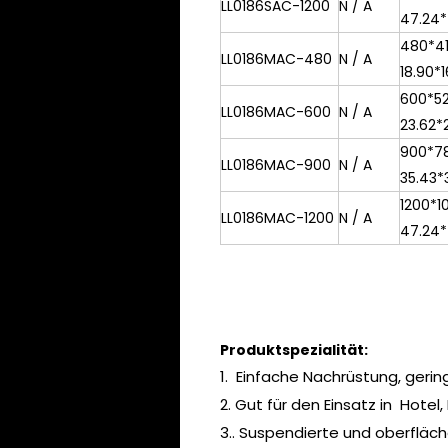
LL0186SAC-1200
N / A
47.24*
480*4
LL0186MAC-480
N / A
18.90*1
600*5
LL0186MAC-600
N / A
23.62*
900*7
LL0186MAC-900
N / A
35.43*3
1200*
LL0186MAC-1200
N / A
47.24*
Produktspezialität:
1. Einfache Nachrüstung, geri
2. Gut für den Einsatz in Hotel
3.. Suspendierte und oberfläc