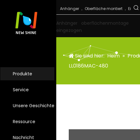
Anhänger
oberflächenmontage
eingezogen
Sie sind hier:
Heim
»
Prod
LL0186MAC-480
Produkte
Service
Unsere Geschichte
Ressource
Nachricht