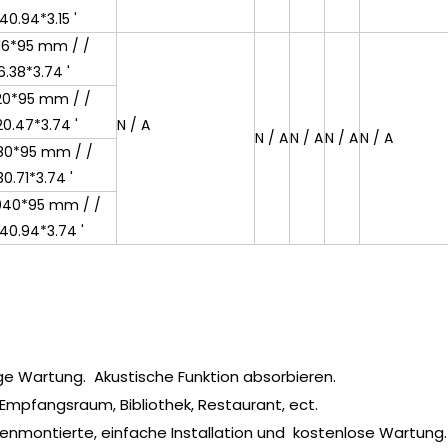
40.94*3.15 '
16*95 mm / /
6.38*3.74 '
20*95 mm / /
20.47*3.74 '
N / A
N / A
N / A
N / A
N / A
80*95 mm / /
0.71*3.74 '
1040*95 mm / /
40.94*3.74 '
nge Wartung. Akustische Funktion absorbieren.
, Empfangsraum, Bibliothek, Restaurant, ect.
henmontierte, einfache Installation und kostenlose Wartung.