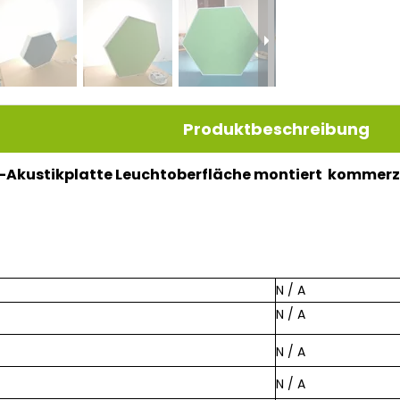
Produktbeschreibung
-Akustikplatte Leuchtoberfläche montiert kommerz
N / A
N / A
N / A
N / A