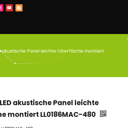
 akustische Panel leichte Oberfläche montiert
ED akustische Panel leichte
he montiert LL0186MAC-480