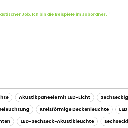
astischer Job.
Ich bin die Beispiele im Jobordner.
'
chte
Akustikpaneele mit LED-Licht
Sechseckig
 Beleuchtung
Kreisförmige Deckenleuchte
LED
hten
LED-Sechseck-Akustikleuchte
sechseck