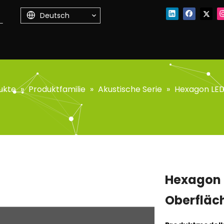
Deutsch
ukte
»
Produktfamilie
»
Akustische Serie
»
Hexagon LED
Hexagon L
Oberfläc