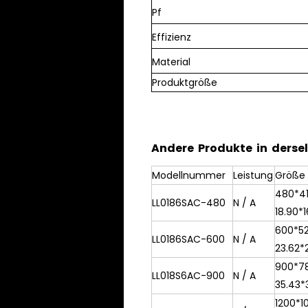
Pf
Effizienz
Material
Produktgröße
Andere Produkte in dersel
Modellnummer
Leistung
Größ
480*4
LL0186SAC-480
N / A
18.90*1
600*5
LL0186SAC-600
N / A
23.62*2
900*7
LL018S6AC-900
N / A
35.43*3
1200*