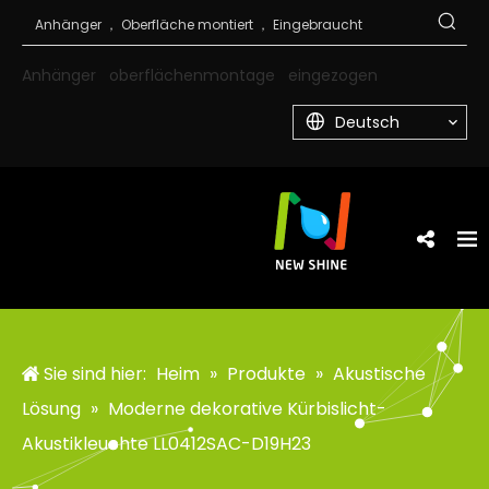
Anhänger
oberflächenmontage
eingezogen
Deutsch
Sie sind hier:
Heim
»
Produkte
»
Akustische
Lösung
»
Moderne dekorative Kürbislicht-
Akustikleuchte LL0412SAC-D19H23