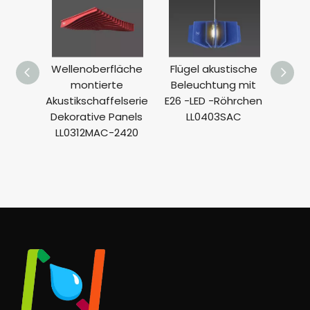
Wellenoberfläche
Flügel akustische
A
montierte
Beleuchtung mit
Häng
Akustikschaffelserie
E26 -LED -Röhrchen
Wa
Dekorative Panels
LL0403SAC
Dec
LL0312MAC-2420
L