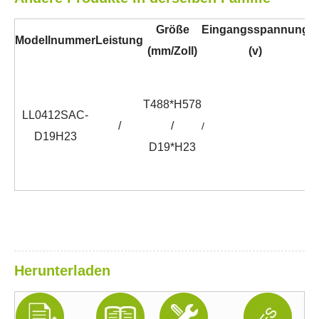
Größe
Eingangsspannung
Modellnummer
Leistung
C
(mm/Zoll)
(v)
T488*H578
LL0412SAC-
/
/
/
/
D19H23
D19*H23
Herunterladen