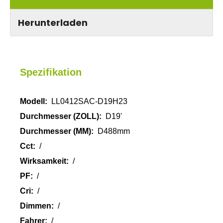
Herunterladen
Spezifikation
Modell:
LL0412SAC-D19H23
Durchmesser (ZOLL):
D19'
Durchmesser (MM):
D488mm
Cct:
/
Wirksamkeit:
/
PF:
/
Cri:
/
Dimmen:
/
Fahrer:
/