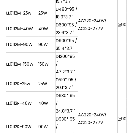
15.7*3.7 '
30
D480*95 /
LL0112M-25w
25W
0k
18.9*3.7 '
AC220-240V/
35
≧
90
D600*95 /
AC120-277V
0K
LL0112M-40W
40W
23.6*3.7 '
40
D900*95 /
0k
LL0112M-90W
90W
35.4*3.7 '
D1200*95
LL0112M-150W
150W
/
47.2*3.7 '
D510*
95 /
LL0112R-25w
25W
20.1*3.7 '
D630*
95
30
LL0112R-40W
40W
/
0k
24.8*3.7 '
AC220-240V/
35
≧
90
D930*
95
AC120-277V
0K
LL0112R-90W
90W
/
40