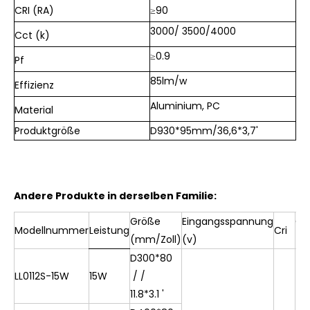
CRI (RA)
≥90
3000/
3500/
4000
Cct (k)
≥
0.9
Pf
85lm/w
Effizienz
Aluminium, PC
Material
Produktgröße
D930*95mm/36,6*3,7'
Andere Produkte in derselben Familie:
Größe
Eingangsspannung
CC
Modellnummer
Leistung
Cri
(mm/Zoll)
(v)
(K
D300*80
LL0112S-15W
15W
/ /
11.8*3.1 '