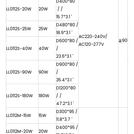
D400*80
LL0112S-20W
20W
/ /
15.7*3.1 '
30
D480*80 /
LL0112S-25W
25W
0k
18.9*3.1 '
AC220-240V/
35
≧
90
D600*80 /
AC120-277V
0K
LL0112S-40W
40W
/
40
23.6*3.1 '
0k
D900*80 /
LL0112S-90W
90W
/
35.4*3.1 '
D1200*80
LL0112S-180W
180W
/ /
47.2*3.1 '
D300*95 /
LL0112M-15W
15W
11.8*3.7 '
D400*95 /
LL0112M-20W
20W