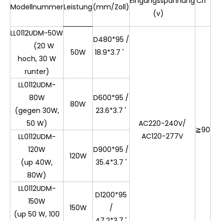
Eingangsspannung
Cri
CC
Modellnummer
Leistung
(mm/Zoll)
(v)
(K
LL0112UDM-50W
D480*95 /
(20 W
50W
18.9*3.7 '
hoch, 30 W
runter)
LL0112UDM-
80W
D600*95 /
30
80W
(gegen 30W,
23.6*3.7 '
0k
50 W)
AC220-240V/
35
≧
90
AC120-277V
0K
LL0112UDM-
40
120W
D900*95 /
120W
0
(up 40W,
35.4*3.7 '
80W)
LL0112UDM-
D1200*95
150W
150W
/
(up 50 W, 100
47.2*3.7 '