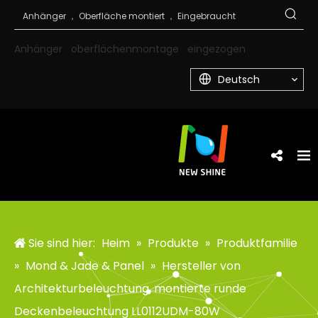
Anhänger
oberflächenmontage
eingezogen
Deutsch
Sie sind hier:
Heim
»
Produkte
»
Produktfamilie
»
Mond & Jade & Panel
»
Hersteller von
Architekturbeleuchtung, montierte runde
Deckenbeleuchtung LL0112UDM-80W