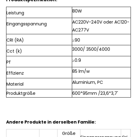
80
W
Leistung
AC220V-240V oder AC120-
Eingangsspannung
AC277V
CRI (RA)
≥90
3000/
3500/
4000
Cct (k)
≥
0.9
Pf
85 lm/w
Effizienz
Aluminium, PC
Material
Produktgröße
60
0*95mm
/23,6*3,7'
Andere Produkte in derselben Familie:
Größe