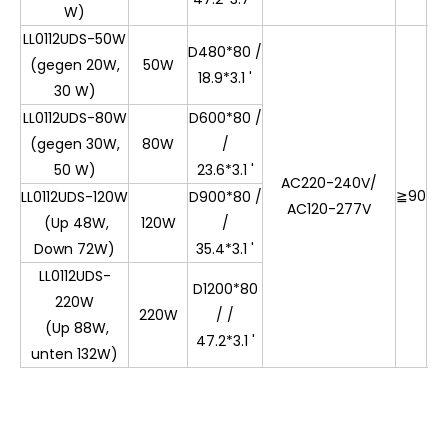
W)
LL0112UDS-50W
D480*80 /
(gegen 20W,
50W
18.9*3.1 '
30 W)
LL0112UDS-80W
D600*80 /
30
(gegen 30W,
80W
/
0k
50 W)
23.6*3.1 '
AC220-240V/
35
≧
90
LL0112UDS-120W
D900*80 /
AC120-277V
0K
(Up 48W,
120W
/
40
Down 72W)
35.4*3.1 '
0
LL0112UDS-
D1200*80
220W
220W
/ /
(Up 88W,
47.2*3.1 '
unten 132W)