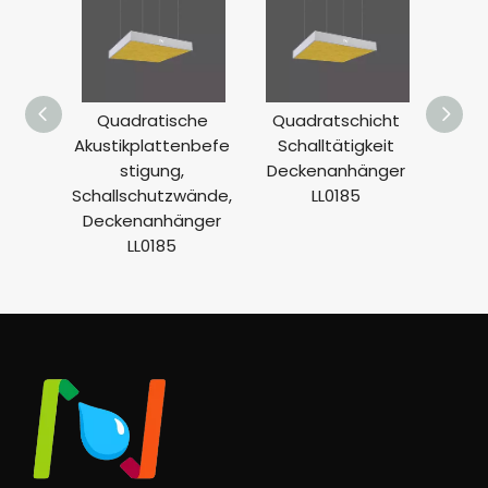
Quadratische
Quadratschicht
Runde
Akustikplattenbefe
Schalltätigkeit
Dec
stigung,
Deckenanhänger
L
Schallschutzwände,
LL0185
Deckenanhänger
LL0185