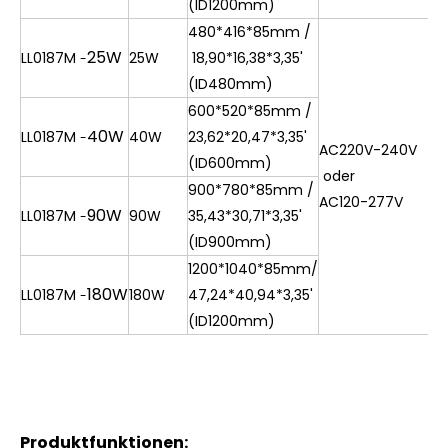
(ID1200mm)
480*416*85mm /
25W
LL0187M
25W
18,90*16,38*3,35'
-
(ID480mm)
600*520*85mm /
40W
LL0187M
40W
23,62*20,47*3,35'
-
AC220V-240V
(ID600mm)
oder
900*780*85mm /
AC120-277V
90W
LL0187M
90W
35,43*30,71*3,35'
-
(ID900mm)
1200*1040*85mm/
180W
LL0187M
180W
47,24*40,94*3,35'
-
(ID1200mm)
Produktfunktionen: