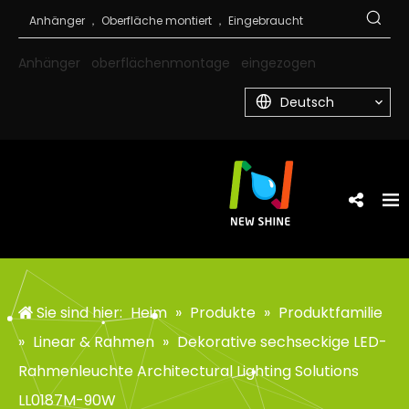
Anhänger
oberflächenmontage
eingezogen
Deutsch
Sie sind hier:
Heim
»
Produkte
»
Produktfamilie
»
Linear & Rahmen
»
Dekorative sechseckige LED-
Rahmenleuchte Architectural Lighting Solutions
LL0187M-90W