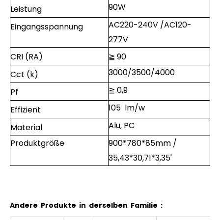
90W
Leistung
AC220-240V /AC120-
Eingangsspannung ​
277V
CRI (RA)
≧ 90
3000/3500/4000
Cct (k)
≧ 0,9
Pf
105 lm/w
Effizient
Alu, PC
Material
Produktgröße
900*780*85mm /
35,43*30,71*3,35'
Andere Produkte in derselben Familie :