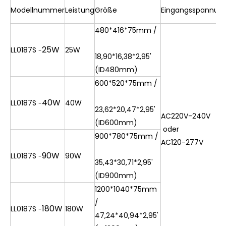
Modellnummer
Leistung
Größe
Eingangsspannun
480*416*75mm /
25W
LL0187S
25W
-
18,90*16,38*2,95'
(ID480mm)
600*520*75mm /
40W
LL0187S
40W
-
23,62*20,47*2,95'
AC220V-240V
(ID600mm)
oder
900*780*75mm /
AC120-277V
90W
LL0187S
90W
-
35,43*30,71*2,95'
(ID900mm)
1200*1040*75mm
/
180W
LL0187S
180W
-
47,24*40,94*2,95'