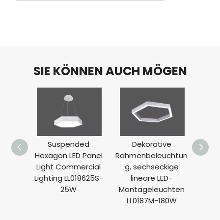
SIE KÖNNEN AUCH MÖGEN
Suspended
Dekorative
Abge
Hexagon LED Panel
Rahmenbeleuchtun
Aku
Light Commercial
g, sechseckige
Ar
Lighting LL018625S-
lineare LED-
Ligh
25W
Montageleuchten
LL03
LL0187M-180W