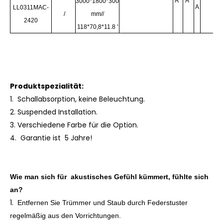
A
A
3000*1800*300
A
LL0311MAC-
/
mm//
2420
118*70,8*11.8 '
Produktspezialität:
1. Schallabsorption, keine Beleuchtung.
2. Suspended Installation.
3. Verschiedene Farbe für die Option.
4. Garantie ist 5 Jahre!
Wie man sich für
akustisches Gefühl kümmert, fühlte sich
an
?
1.
Entfernen Sie Trümmer und Staub durch Federstuster
regelmäßig aus den Vorrichtungen.