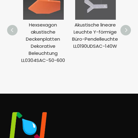
Hexsexagon
Akustische lineare
K
akustische
Leuchte Y-förmige
h
Deckenplatten
Büro-Pendelleuchte
aku
Dekorative
LL0190UDSAC-140W
Deck
Beleuchtung
g 
LL0304SAC-50-600