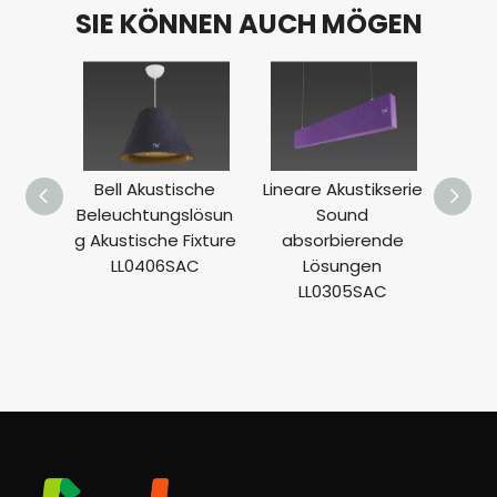
SIE KÖNNEN AUCH MÖGEN
Bell Akustische
Lineare Akustikserie
Flüg
Beleuchtungslösun
Sound
Bel
g Akustische Fixture
absorbierende
E26 -
LL0406SAC
Lösungen
L
LL0305SAC