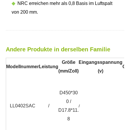
◆
NRC erreichen mehr als 0,8 Basis im Luftspalt
von 200 mm.
Andere Produkte in derselben Familie
Größe
Eingangsspannung
Modellnummer
Leistung
Cri
(mm/Zoll)
(v)
D450*30
0 /
LL0402SAC
/
/
/
D17.8*11.
8