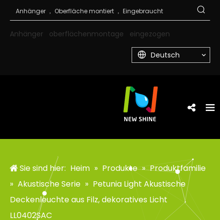
Anhänger
oberflächenmontage
eingezogen
Deutsch
Sie sind hier:
Heim
»
Produkte
»
Produktfamilie
»
Akustische Serie
»
Petunia Light Akustische
Deckenleuchte aus Filz, dekoratives Licht
LL0402SAC