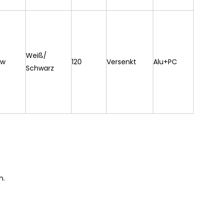
Weiß/
/w
120
Versenkt
Alu+PC
Schwarz
n.