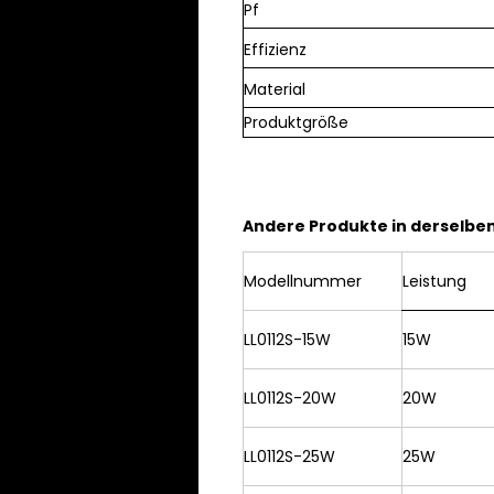
Pf
Effizienz
Material
Produktgröße
Andere Produkte in derselben
Modellnummer
Leistung
LL0112S-15W
15W
LL0112S-20W
20W
LL0112S-25W
25W