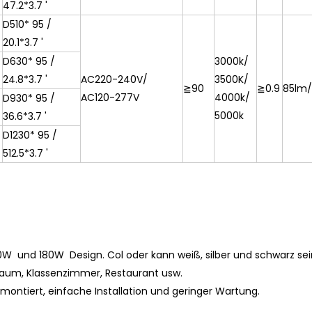
47.2*3.7 '
D510*
95 /
20.1*3.7 '
D630*
95 /
3000k/
24.8*3.7 '
AC220-240V/
3500K/
≧
90
≧
0.9
85lm
AC120-277V
4000k/
D930*
95 /
5000k
36.6*3.7 '
D1230*
95 /
512.5*3.7 '
90W und 180W Design.
Col
oder kann weiß, silber und schwarz sei
sraum, Klassenzimmer, Restaurant usw.
montiert, einfache Installation und geringer Wartung.