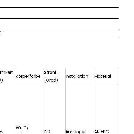
 '
amkeit
Strahl
Körperfarbe
Installation
Material
W)
(Grad)
Weiß/
/w
120
Anhänger
Alu+PC