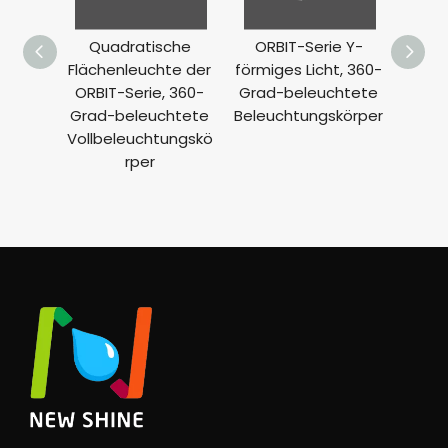
Quadratische
ORBIT-Serie Y-
Line
Flächenleuchte der
förmiges Licht, 360-
ORBI
ORBIT-Serie, 360-
Grad-beleuchtete
Grad
Grad-beleuchtete
Beleuchtungskörper
Vol
Vollbeleuchtungskö
rper