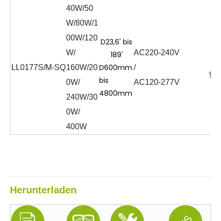
40W/50
W/80W/1
00W/120
D23,6' bis
W/
AC220-240V
189'
≧
D600mm
LL0177S/M-SQ
160W/20
/
90
bis
0W/
AC120-277V
4800mm
240W/30
0W/
400W
Herunterladen