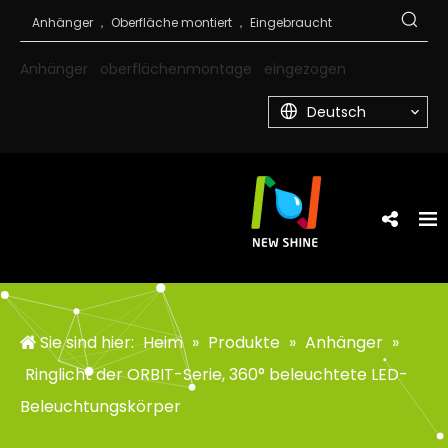
Anhänger
oberflächenmontage
eingezogen
Deutsch
Sie sind hier:
Heim
»
Produkte
»
Anhänger
»
Ringlicht der ORBIT-Serie, 360° beleuchtete LED-
Beleuchtungskörper