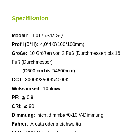
Spezifikation
Modell:
LL0176S/M-SQ
Profil (B*H):
4,0*4,0'(100*100mm)
Größe:
10 Größen von 2 Fuß (Durchmesser) bis 16
Fuß (Durchmesser)
(D600mm bis D4800mm)
CCT:
3000K/3500K/4000K
Wirksamkeit:
105lm/w
PF:
≧ 0,9
CRI:
≧ 90
Dimmung:
nicht dimmbar/0-10 V-Dimmung
Fahrer:
Arcata oder gleichwertig