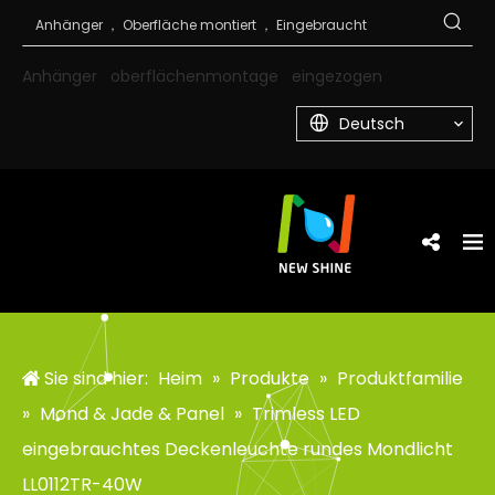
Anhänger
oberflächenmontage
eingezogen
Deutsch
Sie sind hier:
Heim
»
Produkte
»
Produktfamilie
»
Mond & Jade & Panel
»
Trimless LED
eingebrauchtes Deckenleuchte rundes Mondlicht
LL0112TR-40W