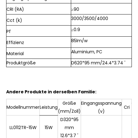
CRI (RA)
≥90
3000/3500/4000
Cct (k)
≥
0.9
Pf
85lm/w
Effizienz
Aluminium, PC
Material
Produktgröße
D620*95 mm/24.4*3.74 '
Andere Produkte in derselben Familie:
Größe
Eingangsspannung
CC
Modellnummer
Leistung
Cri
(mm/Zoll)
(v)
(K
D320*95
LL0112TR-15W
15W
mm
12.6*3.7 '