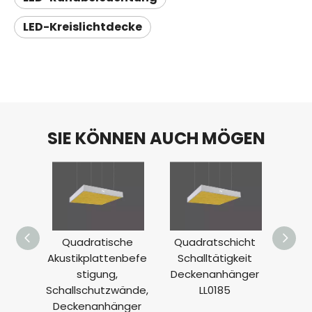
LED-Kreislichtdecke
SIE KÖNNEN AUCH MÖGEN
Quadratische
Quadratschicht
Runde
Akustikplattenbefe
Schalltätigkeit
Dec
stigung,
Deckenanhänger
L
Schallschutzwände,
LL0185
Deckenanhänger