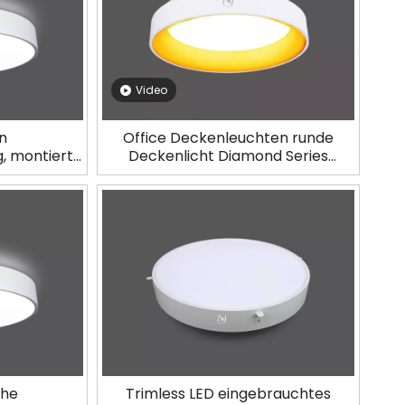
Video
n
Office Deckenleuchten runde
, montierte
Deckenlicht Diamond Series
uchtung
LL0201M-Pro
0W
che
Trimless LED eingebrauchtes