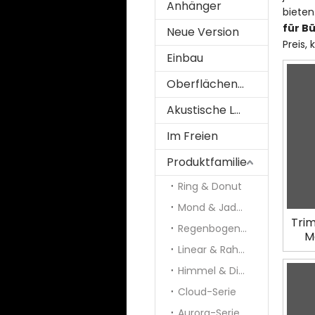
Anhänger
bieten
für B
Neue Version
Preis, 
Einbau
Oberflächenmontiert
Akustische Lösung
Im Freien
Produktfamilie
Ring & Donut
Mond & Jade & Panel
Trim
Regenbogen und Galaxie
M
Linear & Rahmen
Himmel & Diamant
Cloud-Serie
Aurora-Serie