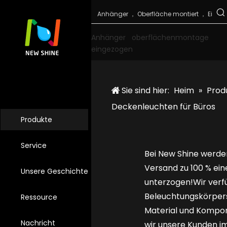
Anhänger
oberflächenmontage
eingezogen
Sie sind hier:
Heim
»
Prod
Deckenleuchten für Büros
Produkte
Service
Bei New Shine werde
Versand zu 100 % ei
Unsere Geschichte
unterzogen!Wir verf
Beleuchtungskörpers
Ressource
Material und Kompon
Nachricht
wir unsere Kunden i