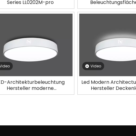
Series LL0202M-pro
Beleuchtungsfläch
Deckenbeleuchtung L
50W
Video
Video
ED-Architekturbeleuchtung
Led Modern Architectur
Hersteller moderne
Hersteller Decken
kenbeleuchtung LL0112M-90W
LL0112UDM-12
»