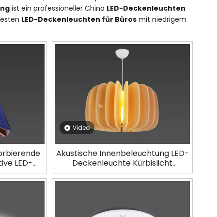
ung
ist ein professioneller China
LED-Deckenleuchten
 besten
LED-Deckenleuchten für Büros
mit niedrigem
Video
sorbierende
Akustische Innenbeleuchtung LED-
tive LED-
Deckenleuchte Kürbislicht
SAC-GR
LL0412SAC-D26H15