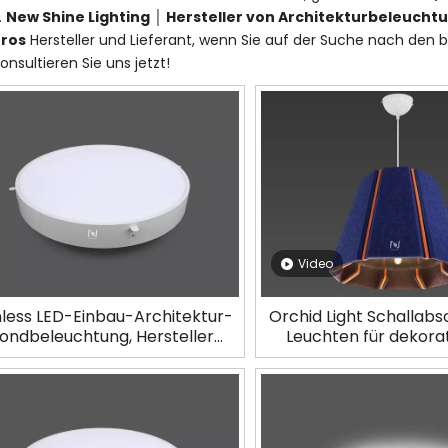
.
New Shine Lighting │ Hersteller von Architekturbeleucht
üros
Hersteller und Lieferant, wenn Sie auf der Suche nach den
konsultieren Sie uns jetzt!
Video
less LED-Einbau-Architektur-
Orchid Light Schallab
ondbeleuchtung, Hersteller
Leuchten für dekora
LL0112TR-15W
Leuchten LL0411