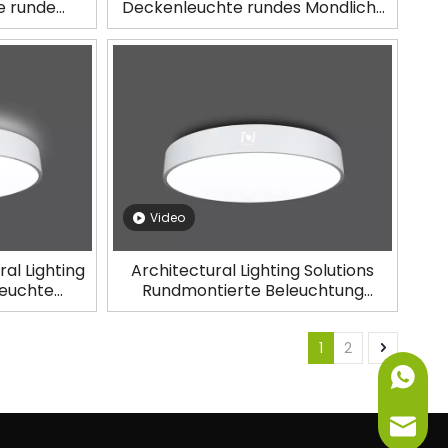
e runde
Deckenleuchte rundes Mondlicht
L0112UDM-
LL0112TR-40W
Video
al Lighting
Architectural Lighting Solutions
leuchte
Rundmontierte Beleuchtung
0W
LL0112M-15W
1
2
+86-151
info@ne