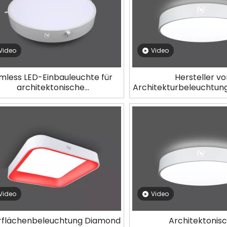
Video
Video
imless LED-Einbauleuchte für
Hersteller vo
architektonische
Architekturbeleuchtung
ondbeleuchtung, Hersteller
runde Deckenbele
LL0112TR-15W
LL0112UDM-8
Video
Video
flächenbeleuchtung Diamond
Architektonis