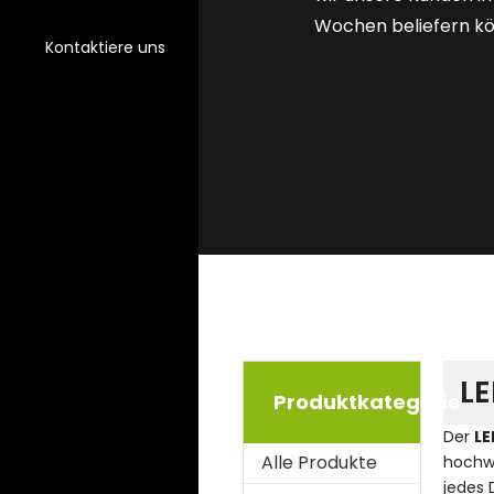
Wochen beliefern k
Kontaktiere uns
LE
Produktkategorie
Der
LE
Alle Produkte
hochwe
jedes 