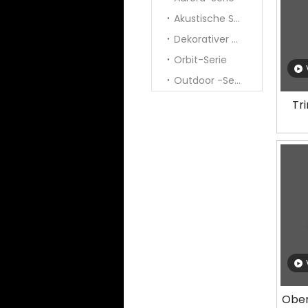
Akustische Serie
Dekorativer Anhänger
Orbit-Serie
Outdoor -Serie
Tr
M
Ober