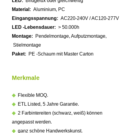
LED:
Bridgelux oder gleichwertig
Material:
Aluminium, PC
Eingangsspannung:
AC220-240V / AC120-277V
LED -Lebensdauer:
> 50.000h
Montage:
Pendelmontage, Aufputzmontage,
Stielmontage
Paket:
PE -Schaum mit Master Carton
Merkmale
◆
Flexible MOQ.
◆
ETL Listed, 5 Jahre Garantie.
◆
2 Farbintereiten (schwarz, weiß) können
angepasst werden.
◆
ganz schöne Handwerkskunst.