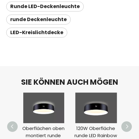
Runde LED-Deckenleuchte
runde Deckenleuchte
LED-Kreislichtdecke
SIE KÖNNEN AUCH MÖGEN
Oberflächen oben
120W Oberfläche
montiert runde
runde LED Rainbow
Dec