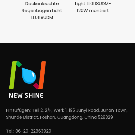
Deckenleuchte
Light LL0118UDM-
Ra
Regenbogen Licht
120W montiert
LL0118UDM
Hinzufügen: Teil 2, 2/F, Werk 1, 195 Junyi Road, Junan Town,
Shunde District, Foshan, Guangdong, China 528329
Tel.: 86-20-22863929