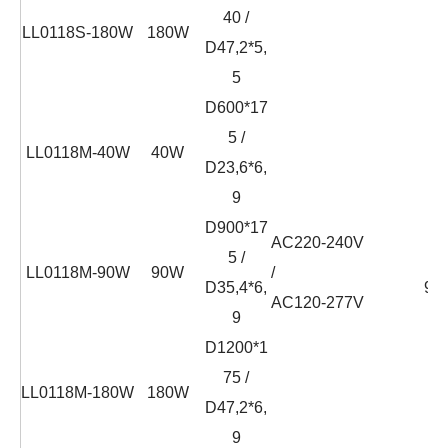
40 /
LL0118S-180W
180W
D47,2*5,
5
D600*17
5 /
LL0118M-40W
40W
D23,6*6,
9
D900*17
AC220-240V
5 /
≧
LL0118M-90W
90W
/
D35,4*6,
90
AC120-277V
9
D1200*1
75 /
LL0118M-180W
180W
D47,2*6,
9