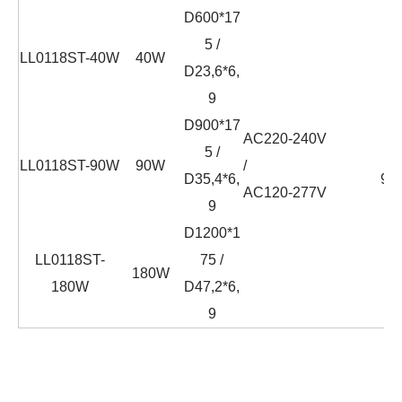
D600*17
5 /
LL0118ST-40W
40W
D23,6*6,
9
D900*17
AC220-240V
5 /
≧
LL0118ST-90W
90W
/
D35,4*6,
90
AC120-277V
9
D1200*1
LL0118ST-
75 /
180W
180W
D47,2*6,
9