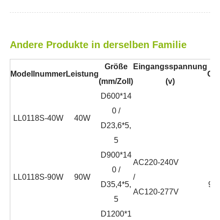
Andere Produkte in derselben Familie
Größe
Eingangsspannung
Modellnummer
Leistung
Cri
(mm/Zoll)
(v)
D600*14
0 /
LL0118S-40W
40W
D23,6*5,
5
D900*14
AC220-240V
0 /
≧
LL0118S-90W
90W
/
D35,4*5,
90
AC120-277V
5
D1200*1