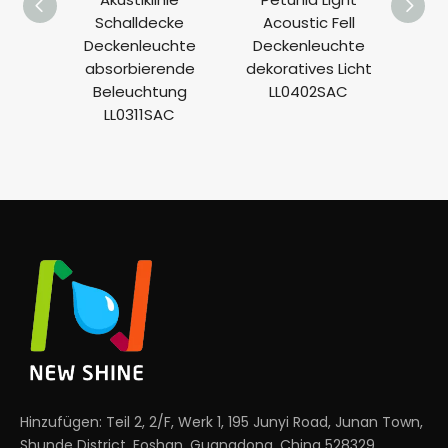
Schalldecke
Acoustic Fell
Grill
Deckenleuchte
Deckenleuchte
LL0
absorbierende
dekoratives Licht
Beleuchtung
LL0402SAC
LL0311SAC
Hinzufügen: Teil 2, 2/F, Werk 1, 195 Junyi Road, Junan Town,
Shunde District, Foshan, Guangdong, China 528329