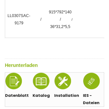
915*792*140
LL0307SAC-
/
/
/
9179
36*31,2*5,5
Herunterladen
Datenblatt
Katalog
Installation
IES -
Dateien