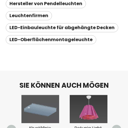
Hersteller von Pendelleuchten
Leuchtenfirmen
LED-Einbauleuchte für abgehängte Decken
LED-Oberflächenmontageleuchte
SIE KÖNNEN AUCH MÖGEN
Akustiklinie
Petunia Light
Akus