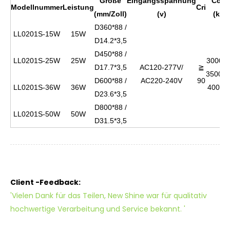
Größe
Eingangsspannung
Cct
Modellnummer
Leistung
Cri
(mm/Zoll)
(v)
(k)
D360*88 /
LL0201S-15W
15W
D14.2*3,5
D450*88 /
LL0201S-25W
25W
3000k/
D17.7*3,5
AC120-277V/
≧
3500K/
D600*88 /
AC220-240V
90
LL0201S-36W
36W
4000k
D23.6*3,5
D800*88 /
LL0201S-50W
50W
D31.5*3,5
Client -Feedback:
'Vielen Dank für das Teilen, New Shine war für qualitativ
hochwertige Verarbeitung und Service bekannt. '