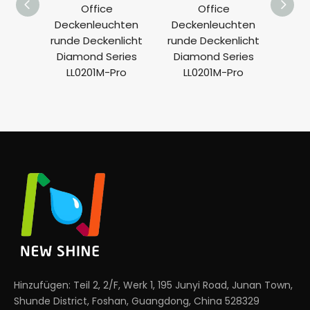
Office
Office
L
Deckenleuchten
Deckenleuchten
d
runde Deckenlicht
runde Deckenlicht
Ringl
Diamond Series
Diamond Series
LL0201M-Pro
LL0201M-Pro
Bele
g LL
Hinzufügen: Teil 2, 2/F, Werk 1, 195 Junyi Road, Junan Town,
Shunde District, Foshan, Guangdong, China 528329