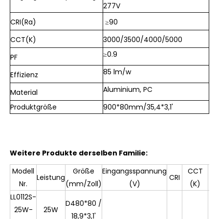
277V
CRI(Ra)
≥90
CCT(K)
3000/
3500/
4000/5000
≥
0.9
PF
85 lm/w
Effizienz
Aluminium, PC
Material
Produktgröße
900*80mm/35,4*3,1'
Weitere Produkte derselben Familie:
Modell
Größe
Eingangsspannung
CCT
Leistung
CRI
P
Nr.
(mm/Zoll)
(V)
(K)
LL0112S-
D480*80 /
25W-
25W
18,9*3,1'