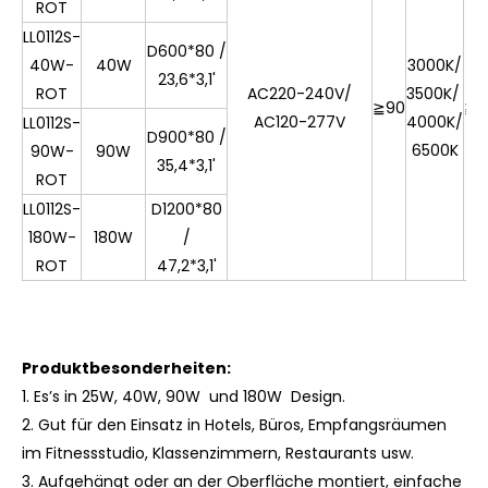
ROT
LL0112S-
D600*80 /
40W-
40W
3000K/
23,6*3,1'
ROT
AC220-240V/
3500K/
≧
90
≧
0
AC120-277V
4000K/
LL0112S-
D900*80 /
6500K
90W-
90W
35,4*3,1'
ROT
LL0112S-
D1200*80
180W-
180W
/
ROT
47,2*3,1'
Produktbesonderheiten:
1.
Es
’
s in 25W, 40W, 90W und 180W Design.
2. Gut für den Einsatz in Hotels, Büros, Empfangsräumen
im Fitnessstudio, Klassenzimmern, Restaurants usw.
3. Aufgehängt oder an der Oberfläche montiert, einfache