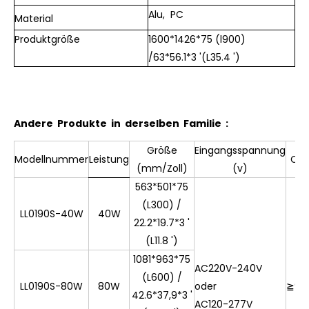
Alu, PC
Material
Produktgröße
1600*1426*75 (l900)
/63*56.1*3 '(L35.4 ')
Andere Produkte in derselben Familie :
Größe
Eingangsspannung
Modellnummer
Leistung
Cri
(mm/Zoll)
(v)
563*501*75
(L300) /
LL0190S-40W
40W
22.2*19.7*3 '
(L11.8 ')
1081*963*75
AC220V-240V
(L600) /
LL0190S-80W
80W
oder
≧
90
42.6*37,9*3 '
AC120-277V