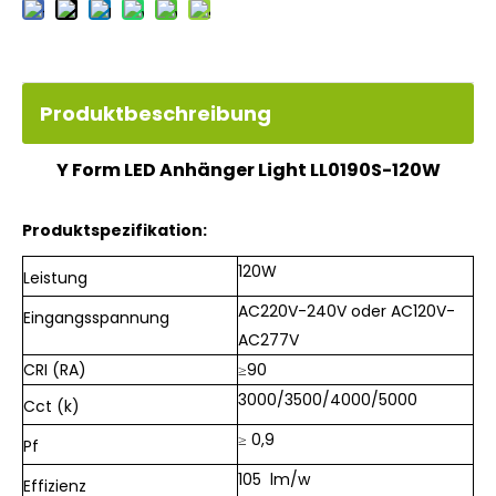
Produktbeschreibung
Y Form LED Anhänger Light LL0190S-120W
Produktspezifikation:
120W
Leistung
AC220V-240V oder AC120V-
Eingangsspannung
AC277V
CRI (RA)
≥90
3000/3500/4000/5000
Cct (k)
≥ 0,9
Pf
105 lm/w
Effizienz