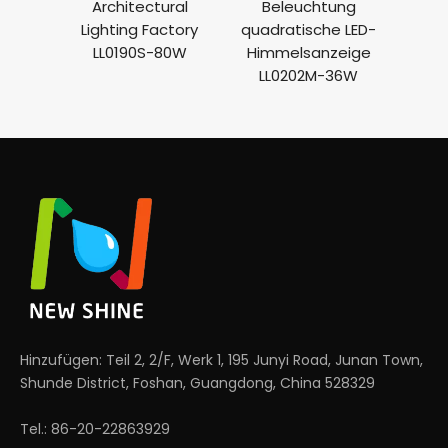
Architectural
Beleuchtung
Bele
Lighting Factory
quadratische LED-
n LED 
LL0190S-80W
Himmelsanzeige
LL0
LL0202M-36W
Hinzufügen: Teil 2, 2/F, Werk 1, 195 Junyi Road, Junan Town,
Shunde District, Foshan, Guangdong, China 528329
Tel.: 86-20-22863929