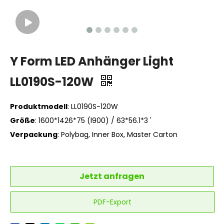
Y Form LED Anhänger Light
LL0190S-120W
Produktmodell
: LL0190S-120W
Größe
: 1600*1426*75 (l900) / 63*56.1*3 '
Verpackung
: Polybag, Inner Box, Master Carton
Jetzt anfragen
PDF-Export