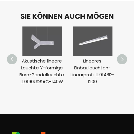
SIE KÖNNEN AUCH MÖGEN
Akustische lineare
Lineares
LED-
Leuchte Y-förmige
Einbauleuchten-
Büro-Pendelleuchte
Linearprofil LL0148R-
Bele
LL0190UDSAC-140W
1200
g L