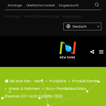
Anhänger
oberflächenmontage
eingezogen
Deutsch
Sie sind hier:
Heim
»
Produkte
»
Produktfamilie
»
Linear & Rahmen
»
Büro-Pendelleuchten,
lineares LED-Licht LL0126S-1500