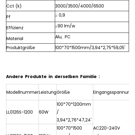
Cct (k)
3000/3500/4000/6500
≥ 0,9
Pf
≥90 lm/w
Effizienz
Alu, PC
Material
Produktgröße
100*70*1500mm/3,94*2,75*59,05'
Andere Produkte in derselben Familie :
Modellnummer
Leistung
Größe
Eingangsspannung
100*70*1200mm
LL0126S-1200
60W
/
3,94*2,76*47,24'
100*70*1500
AC220-240V