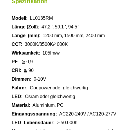
Spezifikation
Modell:
LL0135RM
Länge (Zoll):
47.2 ', 59.1 ', 94,5 '
Länge
(mm):
1200 mm, 1500 mm, 2400 mm
CCT:
3000K/3500K/4000K
Wirksamkeit:
105lm/w
PF:
≧ 0,9
CRI:
≧ 90
Dimmen:
0-10V
Fahrer:
Coupower oder gleichwertig
LED:
Osram oder gleichwertig
Material:
Aluminium, PC
Eingangsspannung:
AC220-240V / AC120-277V
LED -Lebensdauer:
> 50.000h