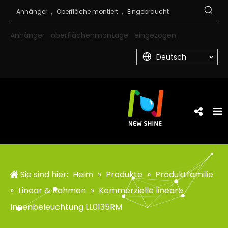
Anhänger
oberflächenmontage
eingezogen
Deutsch
Sie sind hier:
Heim
»
Produkte
»
Produktfamilie
»
Linear & Rahmen
»
Kommerzielle lineare
Innenbeleuchtung LL0135RM