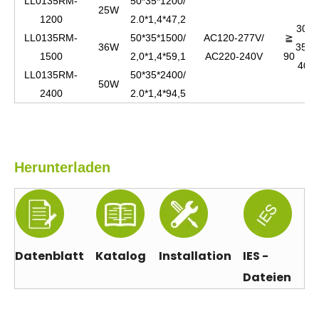
LL0135RM-
50*35*1200/
25W
1200
2.0*1,4*47,2
3000
LL0135RM-
50*35*1500/
AC120-277V/
≧
36W
3500
1500
2,0*1,4*59,1
AC220-240V
90
400
LL0135RM-
50*35*2400/
50W
2400
2.0*1,4*94,5
Herunterladen
Datenblatt
Katalog
Installation
IES -
Dateien