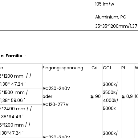
105 lm/w
Aluminium, PC
35*35*1200mm/1,37*
n Familie :
ße
Eingangsspannung
Cri
CCt
Pf
W
5*1200 mm / /
 1,38*
47,24 '
3000k/
AC220-240V
35*1500 mm /
3500K/
oder
≧ 90
≧ 0,9
1
 1,38*
59.06 '
4000k/
AC120-277V
5000k
35*2400 mm / /
1.38*94.49 '
5*1200 mm / /
1,38*47,24 '
3000k/
AC220-240V