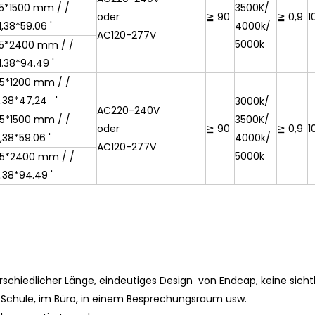
5*1500 mm / /
3500K/
oder
≧ 90
≧ 0,9
1
1,38*59.06 '
4000k/
AC120-277V
5000k
35*2400 mm / /
1.38*94.49 '
5*1200 mm / /
*1.38*47,24 '
3000k/
AC220-240V
5*1500 mm / /
3500K/
oder
≧ 90
≧ 0,9
1
1,38*59.06 '
4000k/
AC120-277V
5000k
5*2400 mm / /
1.38*94.49 '
schiedlicher Länge, eindeutiges Design von Endcap, keine sich
r Schule, im Büro, in einem Besprechungsraum usw.