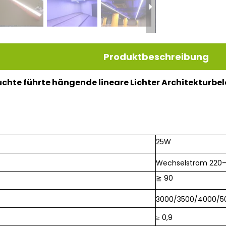
Produktbeschreibung
uchte führte hängende lineare Lichter
Architekturbe
25W
Wechselstrom
220–
≧ 90
3000/3500/4000/5
≥ 0,9