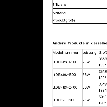
Effizienz
Material
Produktgröße
Andere Produkte in derselbe
Modellnummer
Leistung
Grö
35*3
LL0134RS-1200
25W
1,38*
35*
LL0134RS-1500
36W
1,38*
35*
LL0134RS-2400
50W
1,38*
50*3
LL0135RS-1200
25W
1,97*