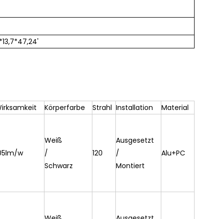
13,7*47,24'
irksamkeit
Körperfarbe
Strahl
Installation
Material
Weiß
Ausgesetzt
05lm/w
/
120
/
Alu+PC
Schwarz
Montiert
Weiß
Ausgesetzt