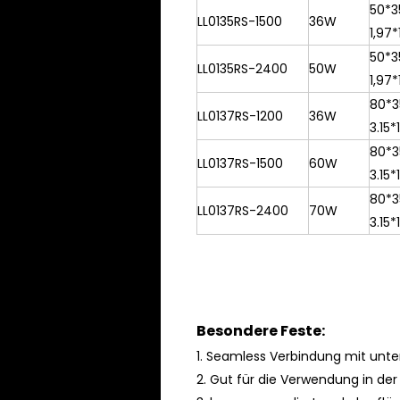
50*3
LL0135RS-1500
36W
1,97*
50*
LL0135RS-2400
50W
1,97*
80*3
LL0137RS-1200
36W
3.15
80*3
LL0137RS-1500
60W
3.15*
80*3
LL0137RS-2400
70W
3.15*
Besondere Feste:
1.
Seamless Verbindung mit unter
2. Gut für die Verwendung in de