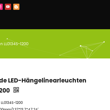
n LL0134S-1200
de LED-Hängelinearleuchten
1200
: LL0134S-1200
200mm/1,37*13,7*47,24'