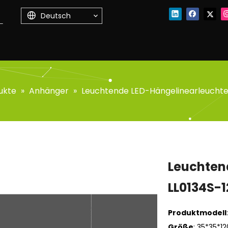
Deutsch
ukte
»
Anhänger
»
Leuchtende LED-Hängelinearleuchte
Leuchten
LL0134S-
Produktmodell
Größe
: 35*35*1