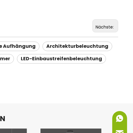
Nächste:
re Aufhängung
Architekturbeleuchtung
mmer
LED-Einbaustreifenbeleuchtung
EN
+86-151