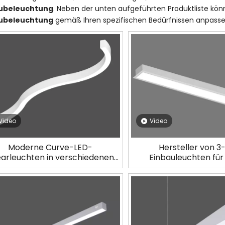
ubeleuchtung
. Neben der unten aufgeführten Produktliste kö
ubeleuchtung
gemäß Ihren spezifischen Bedürfnissen anpasse
Video
Video
Moderne Curve-LED-
Hersteller von 3-
earleuchten in verschiedenen
Einbauleuchten für 
Mustern LL0155 CURVE
Architekturbeleuchtun
1200