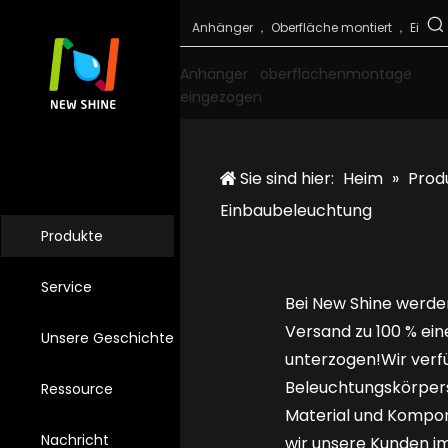
Anhänger
oberflächenmontage
eingezogen
Sie sind hier:
Heim
»
Prod
Einbaubeleuchtung
Produkte
Service
Bei New Shine werde
Versand zu 100 % ei
Unsere Geschichte
unterzogen!Wir verf
Beleuchtungskörpers
Ressource
Material und Kompon
Nachricht
wir unsere Kunden i