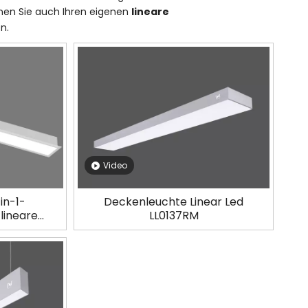
nnen Sie auch Ihren eigenen
lineare
n.
Video
in-1-
Deckenleuchte Linear Led
lineare
LL0137RM
g LL0150R-