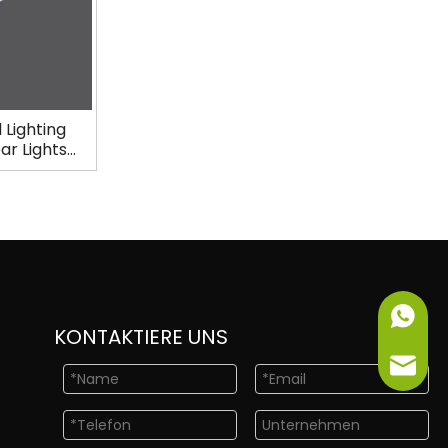
Lighting
ar Lights
0
+86-151
KONTAKTIERE UNS
info@ne