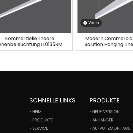
Video
Kommerzielle lineare
Modern Commercial 
nnenbeleuchtung LL0135RM
Solution Hanging Line
LL0155S-150
SCHNELLE LINKS
PRODUKTE
HEIM
NEUE VERSION
PRODUKTE
ANHÄNGER
i
SERVICE
AUFPUTZMONTAGE