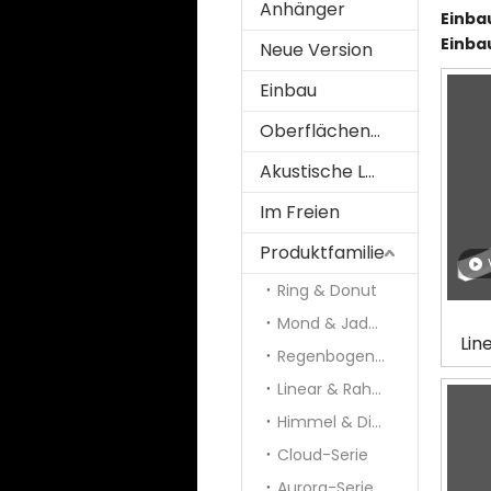
Anhänger
Einba
Einba
Neue Version
Einbau
Oberflächenmontiert
Akustische Lösung
Im Freien
Produktfamilie
Ring & Donut
Mond & Jade & Panel
Lin
Regenbogen und Galaxie
Linear & Rahmen
Himmel & Diamant
Cloud-Serie
Aurora-Serie