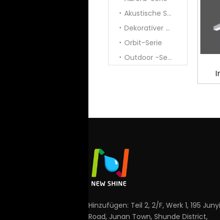
Akustische Serie
Dekorativer Anhänger
Orbit-Serie
Outdoor -Serie
I
Hinzufügen: Teil 2, 2/F, Werk 1, 195 Juny
Road, Junan Town, Shunde District,