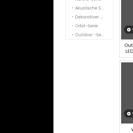
Akustische Serie
Dekorativer Anhänger
Orbit-Serie
Outdoor -Serie
Out
LE