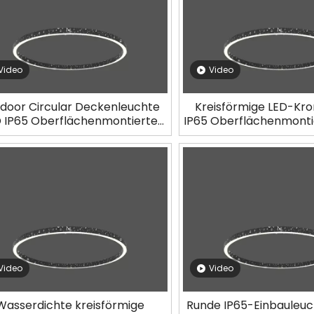
Video
Video
door Circular Deckenleuchte
Kreisförmige LED-Kro
D IP65 Oberflächenmontierte
IP65 Oberflächenmontie
Lichter LL0113M-D118-OR65
LL0113M-D48-O
Video
Video
Wasserdichte kreisförmige
Runde IP65-Einbauleuc