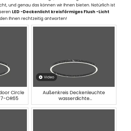
ht, und genau das können wir Ihnen bieten. Natürlich ist
nseren
LED -Deckenlicht kreisförmiges Flush -Licht
erden Ihnen rechtzeitig antworten!
Video
door Circle
Außenkreis Deckenleuchte
197-OR65
wasserdichte
Oberflächenmontage LL0113M-
D158-OR65