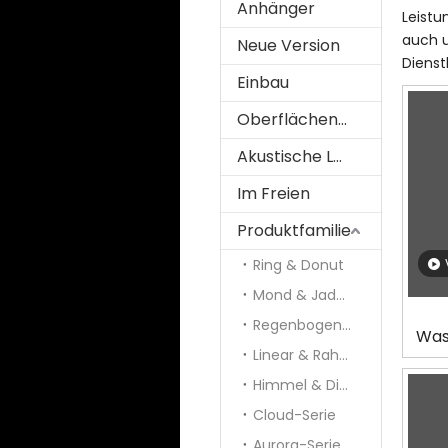
Anhänger
Leistu
auch u
Neue Version
Dienst
Einbau
Oberflächenmontiert
Akustische Lösung
Im Freien
Produktfamilie
Ring & Donut
Mond & Jade & Panel
Regenbogen und Galaxie
Was
Linear & Rahmen
Himmel & Diamant
Cloud-Serie
Aurora-Serie