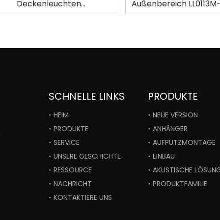
Deckenleuchten
Außenbereich LL0113
Oberflächenmontierte LED
LL0113M-D79-OR65
SCHNELLE LINKS
PRODUKTE
HEIM
NEUE VERSION
PRODUKTE
ANHÄNGER
i
SERVICE
AUFPUTZMONTAGE
UNSERE GESCHICHTE
EINBAU
RESSOURCE
AKUSTISCHE LÖSUN
NACHRICHT
PRODUKTFAMILIE
KONTAKTIERE UNS