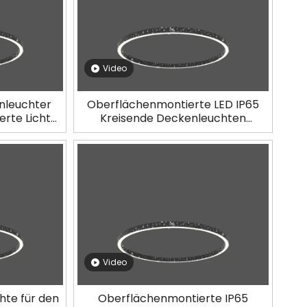
Video
nleuchter
Oberflächenmontierte LED IP65
rte Lichter
Kreisende Deckenleuchten
R65
LL0113M-D59-OR65
Video
hte für den
Oberflächenmontierte IP65