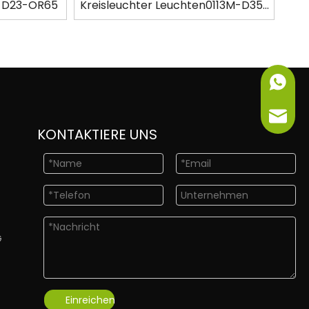
M-D23-OR65
Kreisleuchter Leuchten0113M-D35-
OR65
+86-151
info@ne
KONTAKTIERE UNS
G
Einreichen