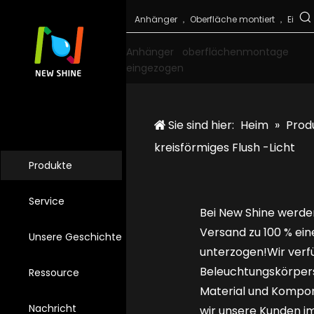
Anhänger
oberflächenmontage
eingezogen
Sie sind hier:
Heim
»
Prod
kreisförmiges Flush -Licht
Produkte
Service
Bei New Shine werde
Versand zu 100 % ei
Unsere Geschichte
unterzogen!Wir verf
Beleuchtungskörpers
Ressource
Material und Kompon
Nachricht
wir unsere Kunden i