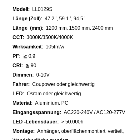
Modell:
LL0129S
Länge (Zoll):
47.2 ', 59.1 ', 94,5 '
Länge
(mm):
1200 mm, 1500 mm, 2400 mm
CCT:
3000K/3500K/4000K
Wirksamkeit:
105lm/w
PF:
≧ 0,9
CRI:
≧ 90
Dimmen:
0-10V
Fahrer:
Coupower oder gleichwertig
LED:
Osram oder gleichwertig
Material:
Aluminium, PC
Eingangsspannung:
AC220-240V / AC120-277V
LED -Lebensdauer:
> 50.000h
Montage:
Anhänger, oberflächenmontiert, vertieft,