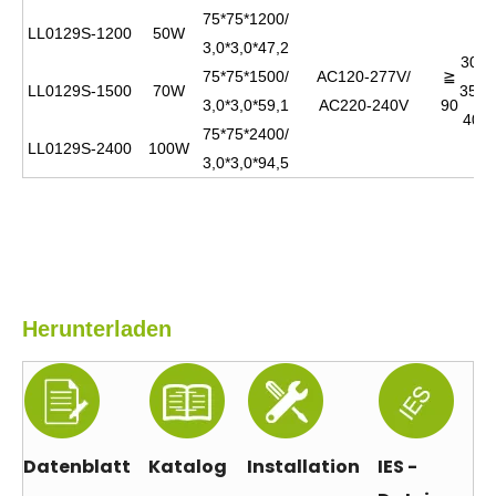
75*75*1200/
LL0129S-1200
50W
3,0*3,0*47,2
3000
75*75*1500/
AC120-277V/
≧
LL0129S-1500
70W
3500
3,0*3,0*59,1
AC220-240V
90
400
75*75*2400/
LL0129S-2400
100W
3,0*3,0*94,5
Herunterladen
Datenblatt
Katalog
Installation
IES -