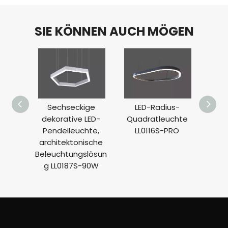
SIE KÖNNEN AUCH MÖGEN
Sechseckige
LED-Radius-
L
dekorative LED-
Quadratleuchte
Qua
Pendelleuchte,
LL0116S-PRO
L
architektonische
Beleuchtungslösun
g LL0187S-90W