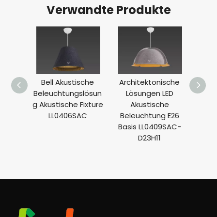
Verwandte Produkte
ische
Bell Akustische
Architektonische
O
 mit
Beleuchtungslösun
Lösungen LED
Schal
hrchen
g Akustische Fixture
Akustische
e L
AC
LL0406SAC
Beleuchtung E26
dek
Basis LL0409SAC-
D23H11
LL