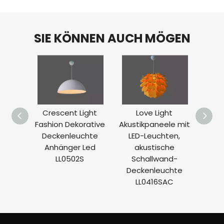
SIE KÖNNEN AUCH MÖGEN
Crescent Light
Love Light
Fashion Dekorative
Akustikpaneele mit
Akust
Deckenleuchte
LED-Leuchten,
LE
Anhänger Led
akustische
a
LL0502S
Schallwand-
S
Deckenleuchte
Dec
LL0416SAC
L