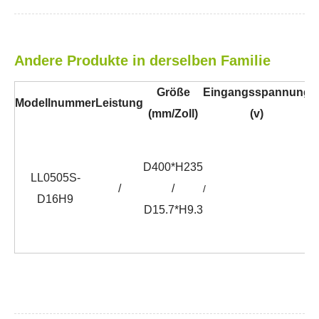
Andere Produkte in derselben Familie
Größe
Eingangsspannung
Modellnummer
Leistung
C
(mm/Zoll)
(v)
D400*H235
LL0505S-
/
/
/
D16H9
D15.7*H9.3