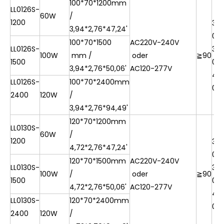
100*70*1200mm
LL0126S-
60W
/
1200
30
3,94*2,76*47,24'
0K/
100*70*1500
AC220V-240V
LL0126S-
35
100W
mm /
oder
≧90
1500
0K/
3,94*2,76*50,06'
AC120-277V
40
LL0126S-
100*70*2400mm
0K
2400
120W
/
3,94*2,76*94,49'
120*70*1200mm
LL0130S-
60W
/
1200
30
4,72*2,76*47,24'
0K/
120*70*1500mm
AC220V-240V
LL0130S-
35
100W
/
oder
≧90
1500
0K/
4,72*2,76*50,06'
AC120-277V
40
LL0130S-
120*70*2400mm
0K
2400
120W
/