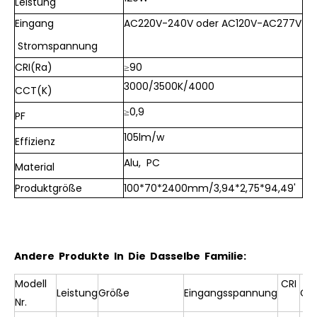
Leistung
Eingang
AC220V-240V oder AC120V-AC277V
Stromspannung
CRI(Ra)
≥90
3000/
3500K/
4000
CCT(K)
≥0,9
PF
105lm/w
Effizienz
Alu, PC
Material
Produktgröße
100*70*2400mm/3,94*2,75*94,49
'
Andere Produkte In Die Dasselbe Familie:
Modell
CRI
Leistung
Größe
Eingangsspannung
CC
Nr.