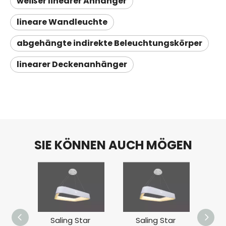
weißer linearer Anhänger
lineare Wandleuchte
abgehängte indirekte Beleuchtungskörper
linearer Deckenanhänger
SIE KÖNNEN AUCH MÖGEN
Saling Star
Saling Star
S