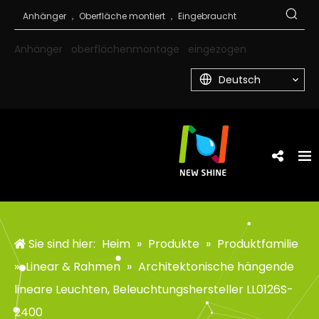
Anhänger
oberflächenmontage
eingezogen
Deutsch
Sie sind hier:
Heim
»
Produkte
»
Produktfamilie
»
Linear & Rahmen
»
Architektonische hängende
lineare Leuchten, Beleuchtungshersteller LL0126S-
2400