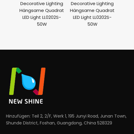
Decorative Lighting
Decorative Lighting
Decor
Hängsame Quadrat
Hängsame Quadrat
Häng
LED Light LL0202S-
LED Light LL0202S-
LED 
50W
50W
Hinzufügen: Teil 2, 2/F, Werk 1, 195 Junyi Road, Junan Town,
Shunde District, Foshan, Guangdong, China 528329