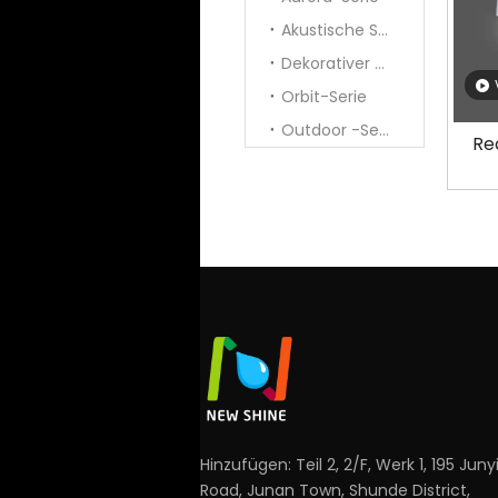
Akustische Serie
Dekorativer Anhänger
Orbit-Serie
Outdoor -Serie
Re
Hinzufügen: Teil 2, 2/F, Werk 1, 195 Juny
Road, Junan Town, Shunde District,