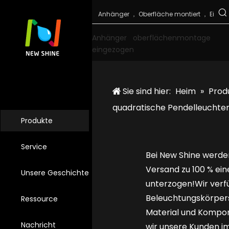
Anhänger
oberflächenmontage
eingezogen
Sie sind hier:
Heim
»
Prod
quadratische Pendelleuchte
Produkte
Service
Bei New Shine werde
Versand zu 100 % ei
Unsere Geschichte
unterzogen!Wir verf
Beleuchtungskörpers
Ressource
Material und Kompon
Nachricht
wir unsere Kunden i