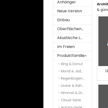
Anhänger
Archi
& güns
Neue Version
Einbau
Oberflächenmontiert
Akustische Lösung
Im Freien
Produktfamilie
Ring & Donut
L
Mond & Jade & Panel
Regenbogen und Galaxie
Linear & Rahmen
Himmel & Diamant
Cloud-Serie
Aurora-Serie