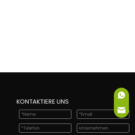
+86-151
KONTAKTIERE UNS
info@ne