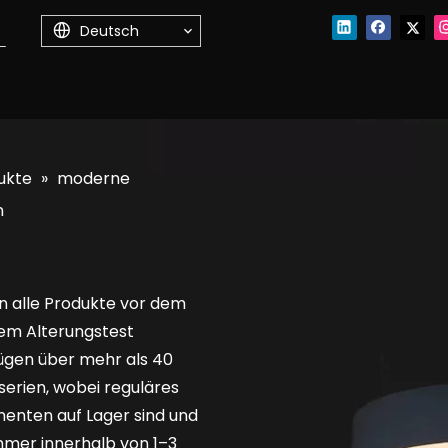
Deutsch
ukte
»
moderne
n
n alle Produkte vor dem
nem Alterungstest
ügen über mehr als 40
erien, wobei reguläres
enten auf Lager sind und
mmer innerhalb von 1–3