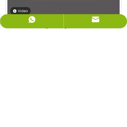
Video
info@newshinelighting.com
+86-15118877912
Rechteckige LED Lights LL0116S-160W
Hinzufügen: Teil 2, 2/F, Werk 1, 195 Junyi Road, Junan Town,
Shunde District, Foshan, Guangdong, China 528329