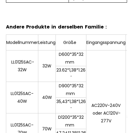
Andere Produkte in derselben Familie :
Cri
Modellnummer
Leistung
Größe
Eingangsspannung
D600*35*32
LL0125SAC-
mm
32W
32W
23.62*1,38*1.26
'
D900*35*32
LL0125SAC-
mm
40W
40W
35,43*1,38*1,26
AC220V-240V
'
≧
oder AC120V-
80
D1200*35*32
277V
LL0125SAC-
mm
70W
70W
47,24*1,38*1,26