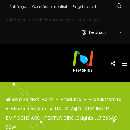
Anhänger
oberflächenmontage
eingezogen
Deutsch
Sie sind hier:
Heim
»
Produkte
»
Produktfamilie
»
Akustische Serie
»
HAUSE ACOUSTIC INNER
EMITISCHE ARCHITEKTUR CIRCLE Lights LL0125SAC-
80W