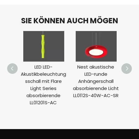
SIE KÖNNEN AUCH MÖGEN
LED LED-
Nest akustische
Pflau
Akustikbeleuchtung
LED-runde
sschall mit Flare
Anhängerschall
Anh
Light Series
absorbierende Licht
abs
absorbierende
LL0112S-40W-AC-SR
Licht
LL01201S-AC