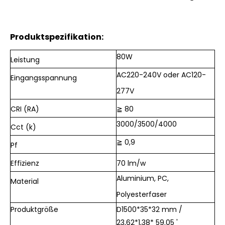
Produktspezifikation:
80W
Leistung
AC220-240V oder AC120-
Eingangsspannung
277V
CRI (RA)
≧ 80
3000/3500/4000
Cct (k)
≧ 0,9
Pf
Effizienz
70 lm/w
Aluminium, PC,
Material
Polyesterfaser
Produktgröße
D1500*35*32
mm
/
23,62*1,38*
59.05 '