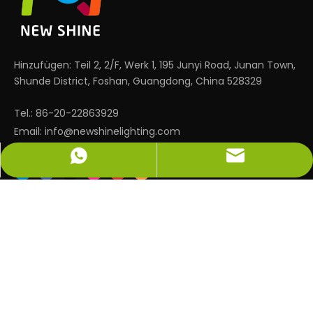
Hinzufügen: Teil 2, 2/F, Werk 1, 195 Junyi Road, Junan Town,
Shunde District, Foshan, Guangdong, China 528329
Tel.: 86-20-22863929
Email:
info@newshinelighting.com
info@newshinelighting.com
+86-15118877912
SCHNELLE LINKS
PRODUKTE
KONTAKTIERE UNS