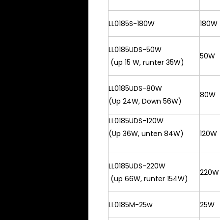
LL0185S-180W
180W
LL0185UDS-50W
50W
(up 15 W, runter 35W)
LL0185UDS-80W
80W
(Up 24W, Down 56W)
LL0185UDS-120W
(Up 36W, unten 84W)
120W
LL0185UDS-220W
220W
(up 66W, runter 154W)
LL0185M-25w
25W