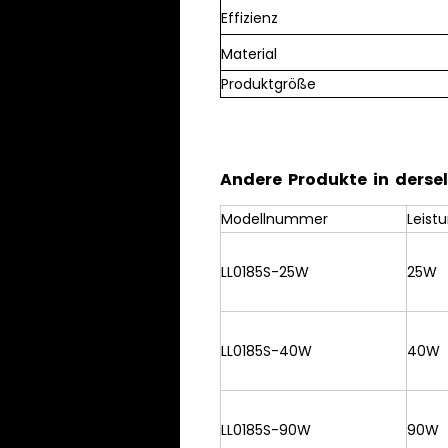
Effizienz
Material
Produktgröße
Andere Produkte in dersel
Modellnummer
Leist
LL0185S-25W
25W
LL0185S-40W
40W
LL0185S-90W
90W