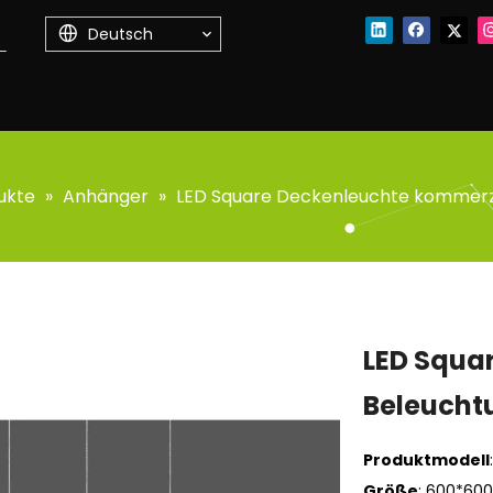
Deutsch
ukte
»
Anhänger
»
LED Square Deckenleuchte kommerz
LED Squa
Beleucht
Produktmodell
Größe
: 600*600