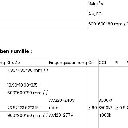
85lm/w
Alu, PC
600*600*80 mm / 23
ben Familie :
ung
Größe
Eingangsspannung
Cri
CCt
Pf
480*480*80 mm / /
18.90*18.90*3.15 '
600*600*80 mm / /
AC220-240V
3000k/
23.62*23.62*3.15 '
oder
≧ 90
3500K/
≧ 0,9
AC120-277V
4000k
900*900*80 mm / /