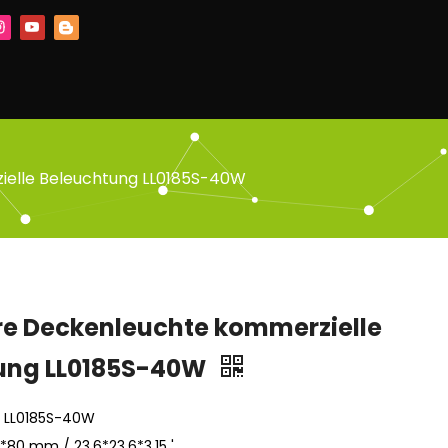
ielle Beleuchtung LL0185S-40W
re Deckenleuchte kommerzielle
ung LL0185S-40W
: LL0185S-40W
*80 mm / 23.6*23,6*3.15 '