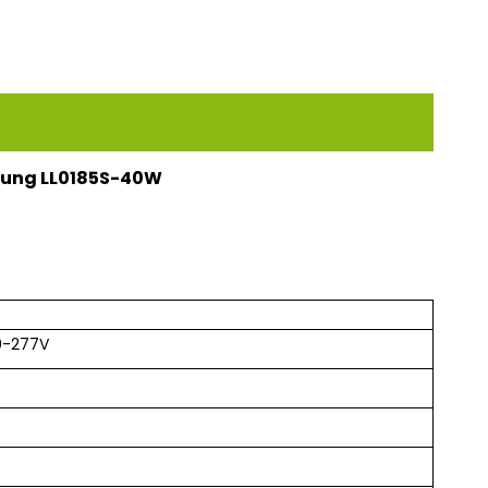
tung LL0185S-40W
0-277V